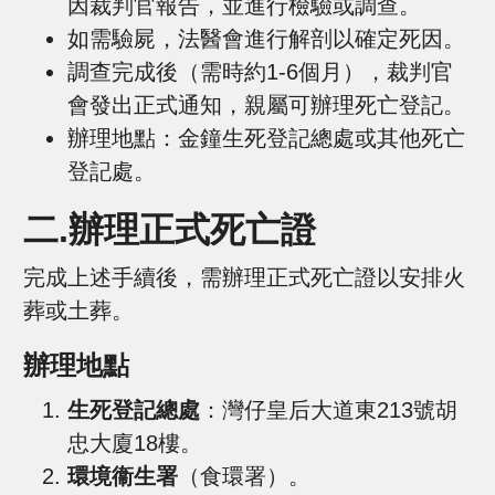
因裁判官報告，並進行檢驗或調查。
如需驗屍，法醫會進行解剖以確定死因。
調查完成後（需時約1-6個月），裁判官
會發出正式通知，親屬可辦理死亡登記。
辦理地點：金鐘生死登記總處或其他死亡
登記處。
二.辦理正式死亡證
完成上述手續後，需辦理正式死亡證以安排火
葬或土葬。
辦理地點
生死登記總處
：灣仔皇后大道東213號胡
忠大廈18樓。
環境衞生署
（食環署）。