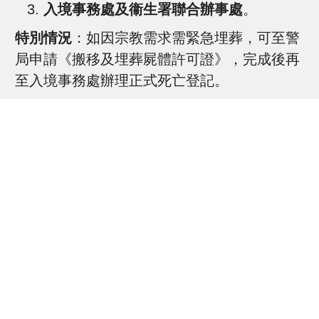
入境事務處及衞生署聯合辦事處
。
特別情況
：如因宗教需求需緊急埋葬，可至警
局申請《搬移及埋葬屍體許可證》，完成後再
至入境事務處辦理正式死亡登記。
所需文件
離世者身份證明文件（如身份證或護
照）。
申請人身份證明文件。
《死因醫學證明書》（醫生紙）。
《火葬醫學證明書》（火葬紙，若申請火
葬）。
費用
辦理死亡登記：免費。