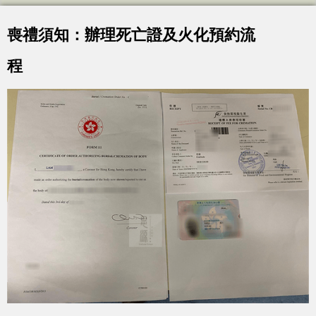
喪禮須知：辦理死亡證及火化預約流
程