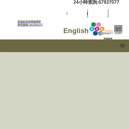
24小時查詢:67937077
香港政府持牌殮葬商
牌照號碼:2462800237
English