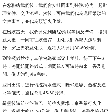
在您聯絡我們後，我們會安排同事到醫院/殮房一起辦
理文件、交代流程。然後，可由我們代為處理繁瑣的
文件事宜，並代為預訂火化爐。
在出殯當天，我們會先到醫院/殮房等候及準備。接到
親人後，一同前往殯儀館，由化妝師為親人潔淨裝
身，穿上壽衣及化妝，過程大約會用30-60分鐘。
到達殯儀館後，堂倌會為家屬穿上孝服。待至下午6
時，將開始開路儀式，期間親友可隨時前來上香及慰
問。儀式約到9時完結。
翌日出殯，進行傳統請水儀式、瞻仰遺容、蓋棺及運
財等儀式，過程會用45-60分鐘。
辭靈後隨即坐旅遊巴士前往火葬場，奉香舉行火化
禮，過程大約15-30分鐘。儀式完成後，將乘坐旅遊巴