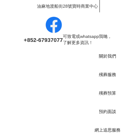
油麻地渡船街28號寶時商業中心
可致電或whatsapp我哋，
+852-67937077
了解更多資訊！
關於我們
殯葬服務
殯葬預算
預約面談
網上追思服務