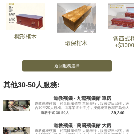
欖形棺木
各西式
環保棺木
+$300
返回服務選擇
其他
30-50人
服務:
道教殯儀 - 九龍殯儀館 單房
道教傳統殯儀，於九龍殯儀館 單房舉行，設靈翌日出殯，適
合10至20人規模。由專業道士主持，按傳統道教程序為先人
送行。
39,340
道教中式
30-50人
道教殯儀 - 萬國殯儀館 大房
道教傳統殯儀，於萬國殯儀館 大房舉行，設靈翌日出殯，適