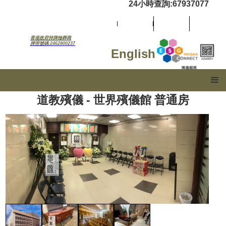
24小時查詢:67937077
香港政府持牌殮葬商
牌照號碼:2462800237
English
道教殯儀 - 世界殯儀館 普通房