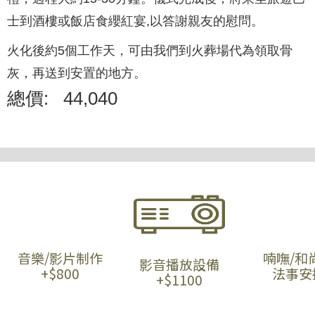
士到酒樓或飯店食纓紅宴,以答謝親友的慰問。
火化後約5個工作天，可由我們到火葬場代為領取骨
灰，再送到安置的地方。
總價:
44,040
音樂/影片制作
喃嘸/和
影音播放設備
+$800
法事安
+$1100