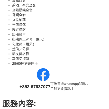
金銀口寶
茶酒、祭品全套
金銀溪錢全套
香燭全套
火盆柚葉
吉儀禮簿
纓紅禮封
出殯靈車
出殯仵工師傅（兩天）
化妝師（兩天）
堂倌／司儀
親友留名冊
奠儀受禮簿
28/60座旅遊巴士
可致電或whatsapp我哋，
+852-67937077
了解更多資訊！
服務內容: