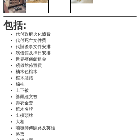
包括:
代付政府火化爐費
代付死亡文件費
代辦後事文件安排
殯儀館及擇日安排
世界殯儀館租金
殯儀館佈置費
柚木色棺木
棺木裝裱
棉枕
上下被
婆羅經文被
壽衣全套
棺木名牌
出殯頭牌
大相
喃嘸師傅開路及英雄
路票