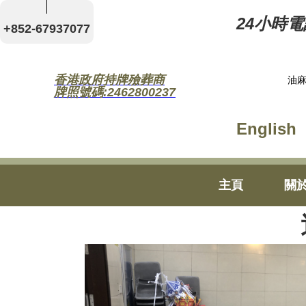
24小時電話
+852-67937077
香港政府持牌殮葬商
油麻
牌照號碼:2462800237
English
主頁
關