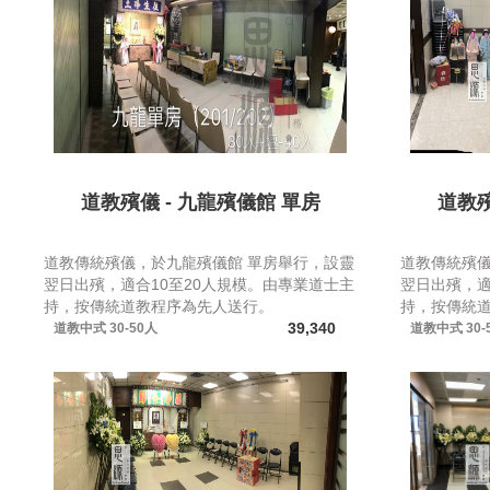
道教殯儀 - 九龍殯儀館 單房
道教殯
道教傳統殯儀，於九龍殯儀館 單房舉行，設靈
道教傳統殯儀
翌日出殯，適合10至20人規模。由專業道士主
翌日出殯，適
持，按傳統道教程序為先人送行。
持，按傳統
39,340
道教中式
30-50人
道教中式
30-