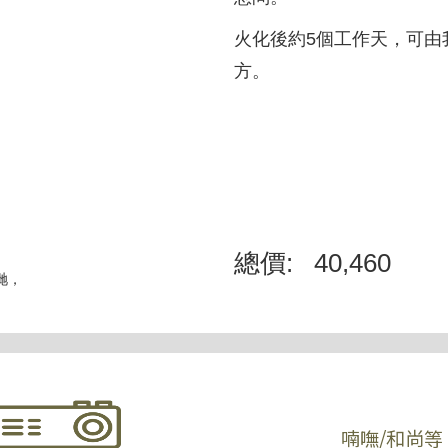
火化後約5個工作天，可由
方。
總價:
40,460
我哋，
喃嘸/和尚等