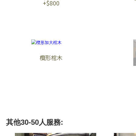
+$800
欖形棺木
其他
30-50人
服務: