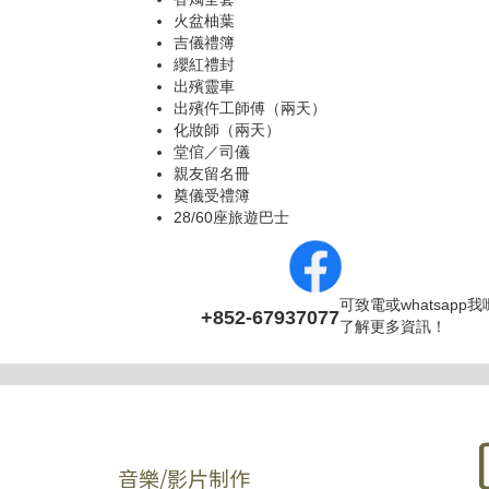
火盆柚葉
吉儀禮簿
纓紅禮封
出殯靈車
出殯仵工師傅（兩天）
化妝師（兩天）
堂倌／司儀
親友留名冊
奠儀受禮簿
28/60座旅遊巴士
可致電或whatsapp
+852-67937077
了解更多資訊！
音樂/影片制作