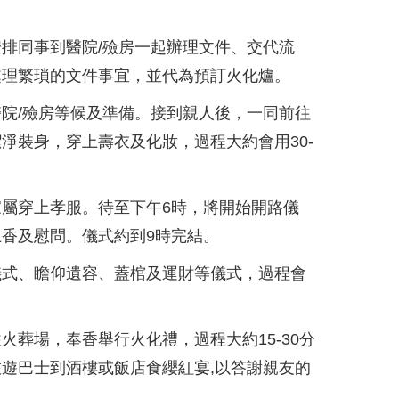
排同事到醫院/殮房一起辦理文件、交代流
處理繁瑣的文件事宜，並代為預訂火化爐。
院/殮房等候及準備。接到親人後，一同前往
淨裝身，穿上壽衣及化妝，過程大約會用30-
屬穿上孝服。待至下午6時，將開始開路儀
香及慰問。儀式約到9時完結。
儀式、瞻仰遺容、蓋棺及運財等儀式，過程會
火葬場，奉香舉行火化禮，過程大約15-30分
遊巴士到酒樓或飯店食纓紅宴,以答謝親友的