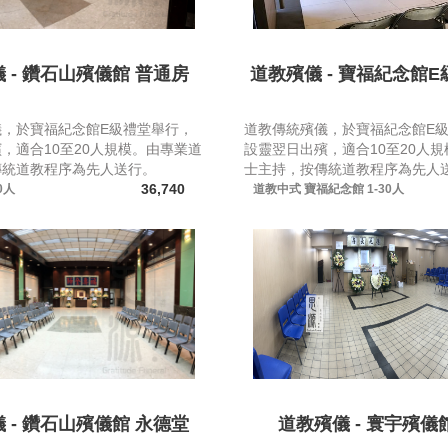
 - 鑽石山殯儀館 普通房
道教殯儀 - 寶福紀念館E級(
儀，於寶福紀念館E級禮堂舉行，
道教傳統殯儀，於寶福紀念館E
，適合10至20人規模。由專業道
設靈翌日出殯，適合10至20人
傳統道教程序為先人送行。
士主持，按傳統道教程序為先人
36,740
0人
道教中式
寶福紀念館
1-30人
 - 鑽石山殯儀館 永德堂
道教殯儀 - 寰宇殯儀