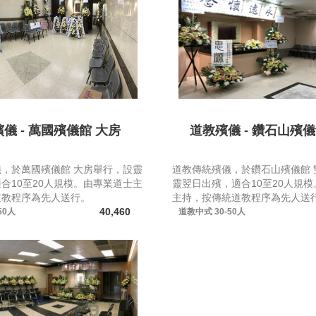
儀 - 萬國殯儀館 大房
道教殯儀 - 鑽石山殯儀
，於萬國殯儀館 大房舉行，設靈
道教傳統殯儀，於鑽石山殯儀館 
合10至20人規模。由專業道士主
靈翌日出殯，適合10至20人規
道教程序為先人送行。
主持，按傳統道教程序為先人送
40,460
50人
道教中式
30-50人