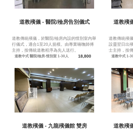
道教殯儀 - 醫院/殮房告別儀式
道教殯儀
道教傳統殯儀，於醫院/殮房內設的惜別室內舉
道教傳統殯
行儀式，適合1至20人規模。由專業喃嘸師傅
設靈翌日出殯
主持，按傳統道教程序為先人送行。
士主持，按
18,800
道教中式
醫院/殮房-惜別室
1-30人
道教中式
1-3
道教殯儀 - 九龍殯儀館 雙房
道教殯儀