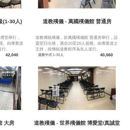
1-30人)
道教殯儀 - 萬國殯儀館 普通房
級禮堂舉行，
道教傳統殯儀，於萬國殯儀館 普通房舉行，設
規模。由專業道
靈翌日出殯，適合10至20人規模。由專業道士
送行。
主持，按傳統道教程序為先人送行。
42,040
40,060
道教中式
1-30人
館 大房
道教殯儀 - 世界殯儀館 博愛堂/真誠堂