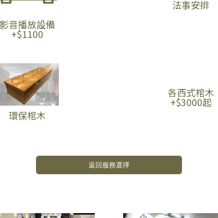
法事安排
影音播放設備
+$1100
各西式棺木
+$3000起
環保棺木
返回服務選擇