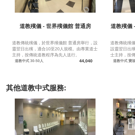
道教殯儀 - 世界殯儀館 普通房
道教殯儀 -
道教傳統殯儀，於世界殯儀館 普通房舉行，設
道教傳統殯
靈翌日出殯，適合10至20人規模。由專業道士
設靈翌日出殯
主持，按傳統道教程序為先人送行。
士主持，按
44,040
道教中式
30-50人
道教中式
寶
其他
道教中式
服務: