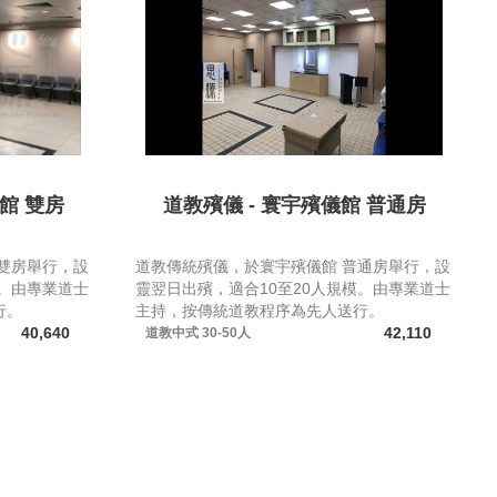
館 雙房
道教殯儀 - 寰宇殯儀館 普通房
雙房舉行，設
道教傳統殯儀，於寰宇殯儀館 普通房舉行，設
模。由專業道士
靈翌日出殯，適合10至20人規模。由專業道士
行。
主持，按傳統道教程序為先人送行。
40,640
42,110
道教中式
30-50人