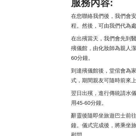
服務內容:
在您聯絡我們後，我們會安
程。然後，可由我們代為
在出殯當天，我們會先到醫
殯儀館，由化妝師為親人潔
60分鐘。
到達殯儀館後，堂倌會為家
式，期間親友可隨時前來上
翌日出殯，進行傳統請水
用45-60分鐘。
辭靈後隨即坐旅遊巴士前往
鐘。儀式完成後，將乘坐旅
慰問。