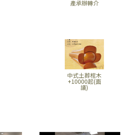
產承辦轉介
中式土葬棺木
+10000起(面
議)