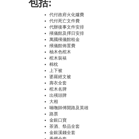
包括:
代付政府火化爐費
代付死亡文件費
代辦後事文件安排
殯儀館及擇日安排
萬國殯儀館租金
殯儀館佈置費
柚木色棺木
棺木裝裱
棉枕
上下被
婆羅經文被
壽衣全套
棺木名牌
出殯頭牌
大相
喃嘸師傅開路及英雄
路票
金銀口寶
茶酒、祭品全套
金銀溪錢全套
香燭全套