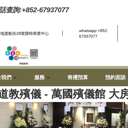
查詢:+852-67937077
whatsapp:+852-
地渡船街28號寶時商業中心
67937077
於我們
服務
喪禮預算
預約面談
道教殯儀 - 萬國殯儀館 大