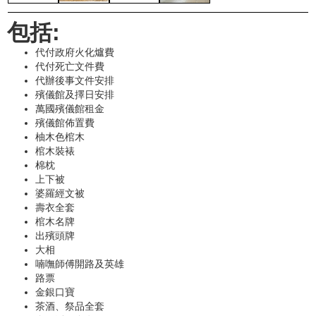
包括:
代付政府火化爐費
代付死亡文件費
代辦後事文件安排
殯儀館及擇日安排
萬國殯儀館租金
殯儀館佈置費
柚木色棺木
棺木裝裱
棉枕
上下被
婆羅經文被
壽衣全套
棺木名牌
出殯頭牌
大相
喃嘸師傅開路及英雄
路票
金銀口寶
茶酒、祭品全套