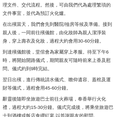
理文件、交代流程。然後，可由我們代為處理繁瑣的
文件事宜，並代為預訂火化爐。
在出殯當天，我們會先到醫院/殮房等候及準備。接到
親人後，一同前往殯儀館，由化妝師為親人潔淨裝
身，穿上壽衣及化妝，過程大約會用30-60分鐘。
到達殯儀館後，堂倌會為家屬穿上孝服。待至下午6
時，將開始開路儀式，期間親友可隨時前來上香及慰
問。儀式約到9時完結。
翌日出殯，進行傳統請水儀式、瞻仰遺容、蓋棺及運
財等儀式，過程會用45-60分鐘。
辭靈後隨即坐旅遊巴士前往火葬場，奉香舉行火化
禮，過程大約15-30分鐘。儀式完成後，將乘坐旅遊巴
士到酒樓或飯店食纓紅宴,以答謝親友的慰問。