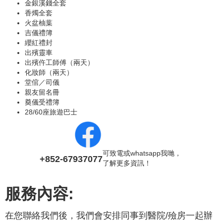
金銀溪錢全套
香燭全套
火盆柚葉
吉儀禮簿
纓紅禮封
出殯靈車
出殯仵工師傅（兩天）
化妝師（兩天）
堂倌／司儀
親友留名冊
奠儀受禮簿
28/60座旅遊巴士
可致電或whatsapp我哋，
+852-67937077
了解更多資訊！
服務內容:
在您聯絡我們後，我們會安排同事到醫院/殮房一起辦