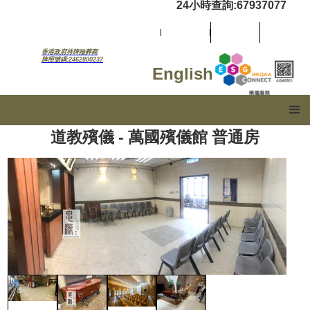
24小時查詢:67937077
香港政府持牌殮葬商
牌照號碼:2462800237
English
道教殯儀 - 萬國殯儀館 普通房