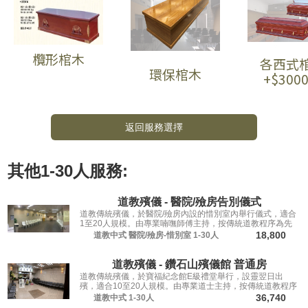
欖形棺木
各西式
環保棺木
+$300
返回服務選擇
其他
1-30人
服務:
道教殯儀 - 醫院/殮房告別儀式
道教傳統殯儀，於醫院/殮房內設的惜別室內舉行儀式，適合
1至20人規模。由專業喃嘸師傅主持，按傳統道教程序為先
人送行。
18,800
道教中式
醫院/殮房-惜別室
1-30人
道教殯儀 - 鑽石山殯儀館 普通房
道教傳統殯儀，於寶福紀念館E級禮堂舉行，設靈翌日出
殯，適合10至20人規模。由專業道士主持，按傳統道教程序
為先人送行。
36,740
道教中式
1-30人