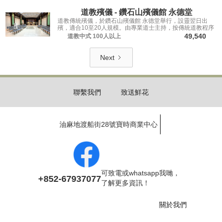
道教殯儀 - 鑽石山殯儀館 永德堂
道教傳統殯儀，於鑽石山殯儀館 永德堂舉行，設靈翌日出
殯，適合10至20人規模。由專業道士主持，按傳統道教程序
為先人送行。
49,540
道教中式
100人以上
Next
聯繫我們
致送鮮花
油麻地渡船街28號寶時商業中心
可致電或whatsapp我哋，
+852-67937077
了解更多資訊！
關於我們