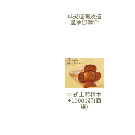
草擬遺囑及遺
產承辦轉介
中式土葬棺木
+10000起(面
議)