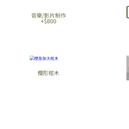
音樂/影片制作
+$800
欖形棺木