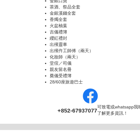
金銀口寶
茶酒、祭品全套
金銀溪錢全套
香燭全套
火盆柚葉
吉儀禮簿
纓紅禮封
出殯靈車
出殯仵工師傅（兩天）
化妝師（兩天）
堂倌／司儀
親友留名冊
奠儀受禮簿
28/60座旅遊巴士
可致電或whatsapp
+852-67937077
了解更多資訊！