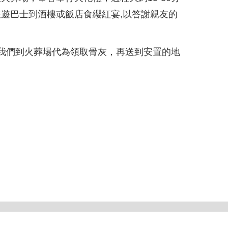
遊巴士到酒樓或飯店食纓紅宴,以答謝親友的
我們到火葬場代為領取骨灰，再送到安置的地