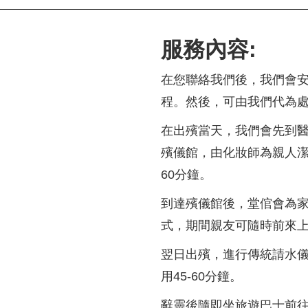
服務內容:
在您聯絡我們後，我們會安
程。然後，可由我們代為
在出殯當天，我們會先到醫
殯儀館，由化妝師為親人潔
60分鐘。
到達殯儀館後，堂倌會為家
式，期間親友可隨時前來上
翌日出殯，進行傳統請水
用45-60分鐘。
辭靈後隨即坐旅遊巴士前往