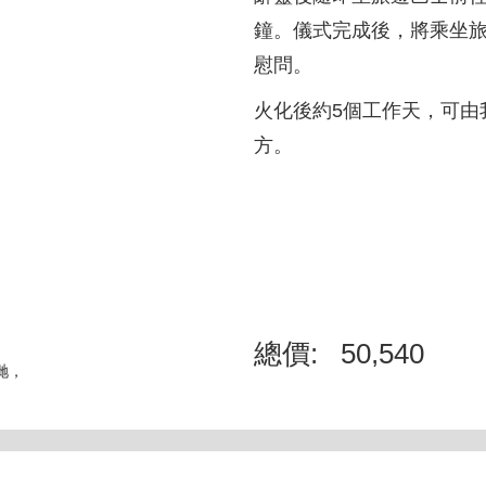
鐘。儀式完成後，將乘坐旅
慰問。
火化後約5個工作天，可由
方。
總價:
50,540
我哋，