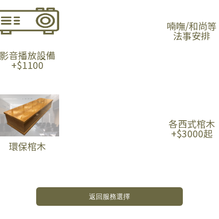
喃嘸/和尚等
法事安排
影音播放設備
+$1100
各西式棺木
+$3000起
環保棺木
返回服務選擇