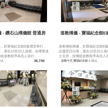
 - 鑽石山殯儀館 普通房
道教殯儀 - 寶福紀念館E級(
儀，於寶福紀念館E級禮堂舉行，
道教傳統殯儀，於寶福紀念館E
，適合10至20人規模。由專業道
設靈翌日出殯，適合10至20人
傳統道教程序為先人送行。
士主持，按傳統道教程序為先人
36,740
0人
道教中式
寶福紀念館
1-30人