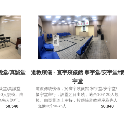
愛堂/真誠堂
道教殯儀 - 寰宇殯儀館 寧宇堂/安宇堂/懷
宇堂
愛堂/真誠堂
道教傳統殯儀，於寰宇殯儀館 寧宇堂/安宇堂/
20人規模。由
懷宇堂舉行，設靈翌日出殯，適合10至20人規
為先人送行。
模。由專業道士主持，按傳統道教程序為先人
50,540
送行。
50,840
道教中式
50-75人