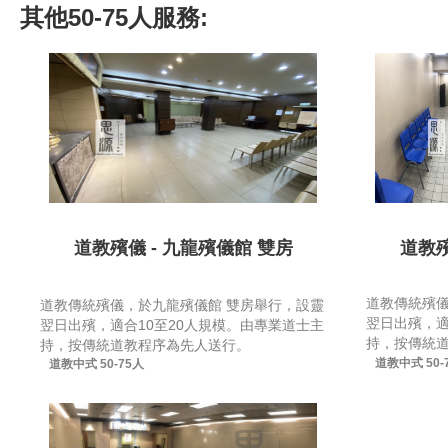
其他
50-75人
服務:
道教殯儀 - 九龍殯儀館 雙房
道教殯
道教傳統殯儀
道教傳統殯儀，於九龍殯儀館 雙房舉行，設靈
翌日出殯，適
翌日出殯，適合10至20人規模。由專業道士主
持，按傳統
持，按傳統道教程序為先人送行。
道教中式
50-
道教中式
50-75人