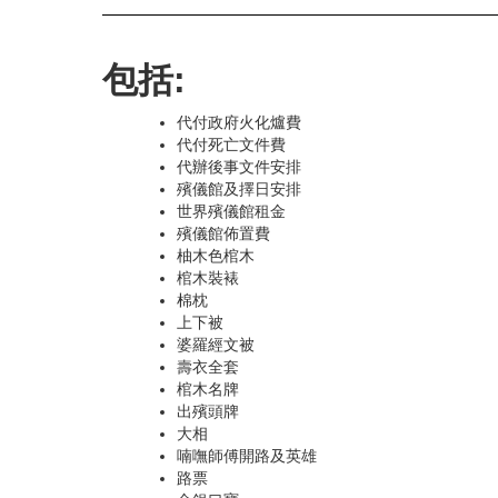
包括:
代付政府火化爐費
代付死亡文件費
代辦後事文件安排
殯儀館及擇日安排
世界殯儀館租金
殯儀館佈置費
柚木色棺木
棺木裝裱
棉枕
上下被
婆羅經文被
壽衣全套
棺木名牌
出殯頭牌
大相
喃嘸師傅開路及英雄
路票