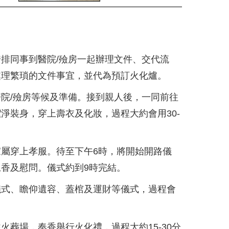
排同事到醫院/殮房一起辦理文件、交代流
處理繁瑣的文件事宜，並代為預訂火化爐。
院/殮房等候及準備。接到親人後，一同前往
淨裝身，穿上壽衣及化妝，過程大約會用30-
屬穿上孝服。待至下午6時，將開始開路儀
香及慰問。儀式約到9時完結。
儀式、瞻仰遺容、蓋棺及運財等儀式，過程會
火葬場，奉香舉行火化禮，過程大約15-30分