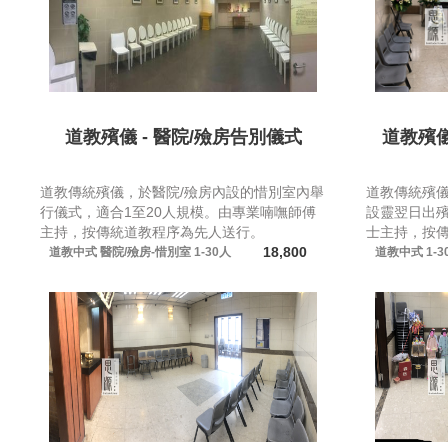
道教殯儀 - 醫院/殮房告別儀式
道教殯儀
道教傳統殯儀，於醫院/殮房內設的惜別室內舉
道教傳統殯
行儀式，適合1至20人規模。由專業喃嘸師傅
設靈翌日出殯
主持，按傳統道教程序為先人送行。
士主持，按
18,800
道教中式
醫院/殮房-惜別室
1-30人
道教中式
1-3