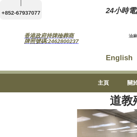
24小時電話
+852-67937077
香港政府持牌殮葬商
油麻
牌照號碼:2462800237
English
主頁
關
道教