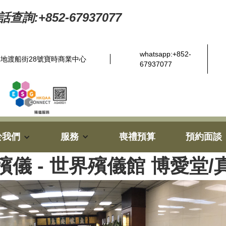
查詢:+852-67937077
whatsapp:+852-
地渡船街28號寶時商業中心
67937077
於我們
服務
喪禮預算
預約面談
殯儀 - 世界殯儀館 博愛堂/