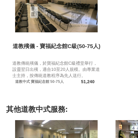
道教殯儀 - 寶福紀念館C級(50-75人)
道教傳統殯儀，於寶福紀念館C級禮堂舉行，
設靈翌日出殯，適合10至20人規模。由專業道
士主持，按傳統道教程序為先人送行。
51,240
道教中式
寶福紀念館
50-75人
其他
道教中式
服務: