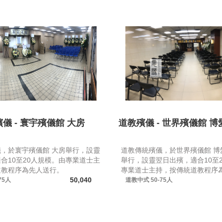
儀 - 寰宇殯儀館 大房
道教殯儀 - 世界殯儀館 博
，於寰宇殯儀館 大房舉行，設靈
道教傳統殯儀，於世界殯儀館 博
合10至20人規模。由專業道士主
舉行，設靈翌日出殯，適合10至
道教程序為先人送行。
專業道士主持，按傳統道教程序
50,040
75人
道教中式
50-75人