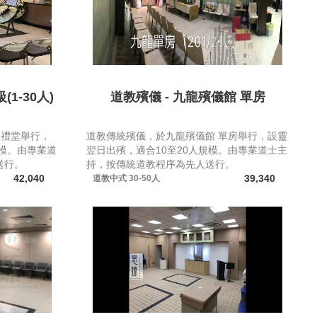
1-30人)
道教殯儀 - 九龍殯儀館 單房
級禮堂舉行，
道教傳統殯儀，於九龍殯儀館 單房舉行，設靈
規模。由專業道
翌日出殯，適合10至20人規模。由專業道士主
送行。
持，按傳統道教程序為先人送行。
42,040
39,340
道教中式
30-50人