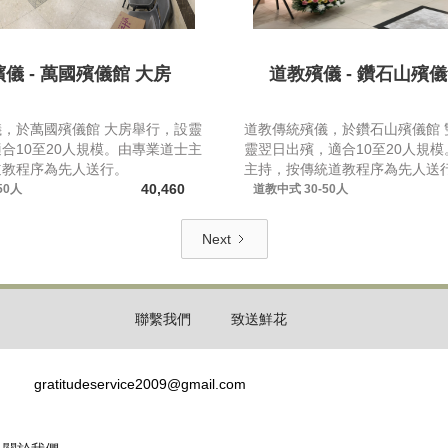
儀 - 萬國殯儀館 大房
道教殯儀 - 鑽石山殯儀
，於萬國殯儀館 大房舉行，設靈
道教傳統殯儀，於鑽石山殯儀館 
合10至20人規模。由專業道士主
靈翌日出殯，適合10至20人規
道教程序為先人送行。
主持，按傳統道教程序為先人送
40,460
50人
道教中式
30-50人
Next
聯繫我們
致送鮮花
gratitudeservice2009@gmail.com