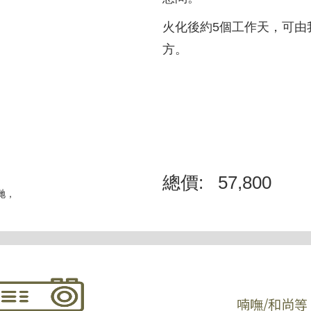
火化後約5個工作天，可由
方。
總價:
57,800
我哋，
喃嘸/和尚等