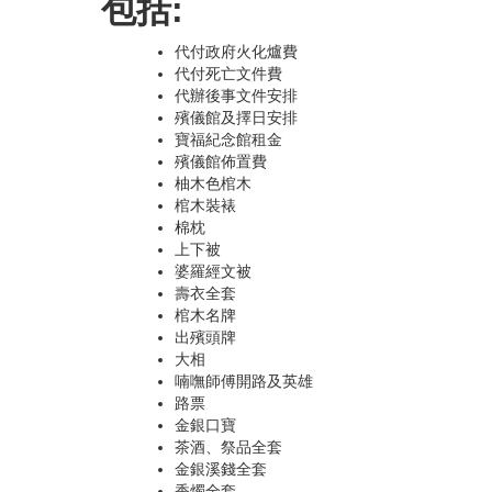
包括:
代付政府火化爐費
代付死亡文件費
代辦後事文件安排
殯儀館及擇日安排
寶福紀念館租金
殯儀館佈置費
柚木色棺木
棺木裝裱
棉枕
上下被
婆羅經文被
壽衣全套
棺木名牌
出殯頭牌
大相
喃嘸師傅開路及英雄
路票
金銀口寶
茶酒、祭品全套
金銀溪錢全套
香燭全套