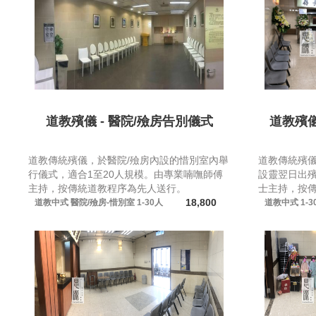
道教殯儀 - 醫院/殮房告別儀式
道教殯儀
道教傳統殯儀，於醫院/殮房內設的惜別室內舉
道教傳統殯
行儀式，適合1至20人規模。由專業喃嘸師傅
設靈翌日出殯
主持，按傳統道教程序為先人送行。
士主持，按
18,800
道教中式
醫院/殮房-惜別室
1-30人
道教中式
1-3