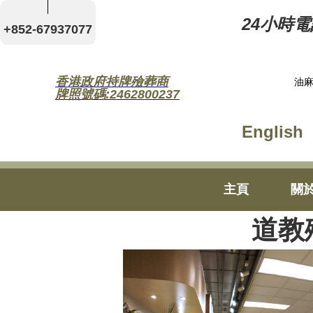
24小時電話
+852-67937077
香港政府持牌殮葬商
油麻
牌照號碼:2462800237
English
主頁
關
道教殯