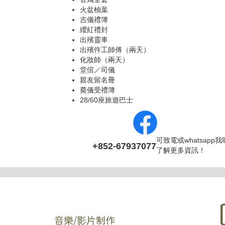
火盆柚葉
吉儀禮簿
纓紅禮封
出殯靈車
出殯仵工師傅（兩天）
化妝師（兩天）
堂倌／司儀
親友留名冊
奠儀受禮簿
28/60座旅遊巴士
可致電或whatsapp
+852-67937077
了解更多資訊！
音樂/影片制作