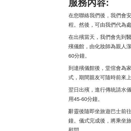
服務內容:
在您聯絡我們後，我們會安
程。然後，可由我們代為
在出殯當天，我們會先到醫
殯儀館，由化妝師為親人潔
60分鐘。
到達殯儀館後，堂倌會為家
式，期間親友可隨時前來上
翌日出殯，進行傳統請水
用45-60分鐘。
辭靈後隨即坐旅遊巴士前往
鐘。儀式完成後，將乘坐旅
慰問。