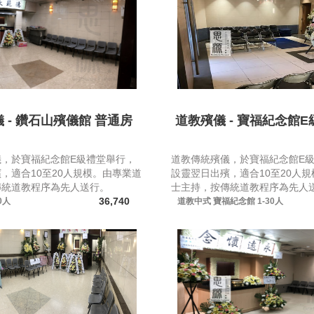
 - 鑽石山殯儀館 普通房
道教殯儀 - 寶福紀念館E級(
儀，於寶福紀念館E級禮堂舉行，
道教傳統殯儀，於寶福紀念館E
，適合10至20人規模。由專業道
設靈翌日出殯，適合10至20人
傳統道教程序為先人送行。
士主持，按傳統道教程序為先人
36,740
0人
道教中式
寶福紀念館
1-30人