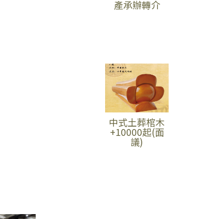
產承辦轉介
中式土葬棺木
+10000起(面
議)