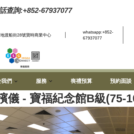
查詢:+852-67937077
whatsapp:+852-
地渡船街28號寶時商業中心
67937077
於我們
服務
喪禮預算
預約面談
儀 - 寶福紀念館B級(75-1