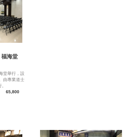
 福海堂
海堂舉行，設
模。由專業道士
行。
65,800