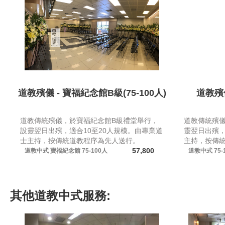
道教殯儀 - 寶福紀念館B級(75-100人)
道教殯
道教傳統殯儀，於寶福紀念館B級禮堂舉行，
道教傳統殯儀
設靈翌日出殯，適合10至20人規模。由專業道
靈翌日出殯，
士主持，按傳統道教程序為先人送行。
主持，按傳
57,800
道教中式
寶福紀念館
75-100人
道教中式
75-
其他
道教中式
服務: