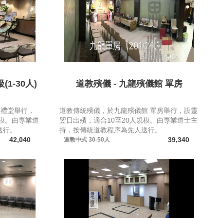
1-30人)
道教殯儀 - 九龍殯儀館 單房
級禮堂舉行，
道教傳統殯儀，於九龍殯儀館 單房舉行，設靈
規模。由專業道
翌日出殯，適合10至20人規模。由專業道士主
送行。
持，按傳統道教程序為先人送行。
42,040
39,340
道教中式
30-50人