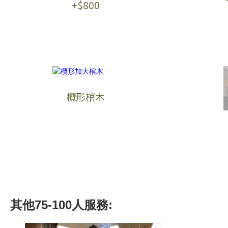
+$800
欖形棺木
其他
75-100人
服務: