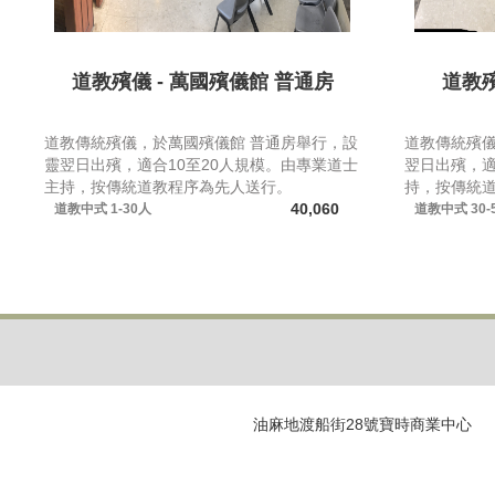
道教殯儀 - 萬國殯儀館 普通房
道教殯
道教傳統殯儀，於萬國殯儀館 普通房舉行，設
道教傳統殯儀
靈翌日出殯，適合10至20人規模。由專業道士
翌日出殯，適
主持，按傳統道教程序為先人送行。
持，按傳統
40,060
道教中式
1-30人
道教中式
30-
油麻地渡船街28號寶時商業中心