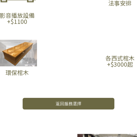
法事安排
影音播放設備
+$1100
各西式棺木
+$3000起
環保棺木
返回服務選擇