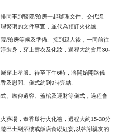
排同事到醫院/殮房一起辦理文件、交代流
處理繁瑣的文件事宜，並代為預訂火化爐。
院/殮房等候及準備。接到親人後，一同前往
淨裝身，穿上壽衣及化妝，過程大約會用30-
屬穿上孝服。待至下午6時，將開始開路儀
香及慰問。儀式約到9時完結。
儀式、瞻仰遺容、蓋棺及運財等儀式，過程會
火葬場，奉香舉行火化禮，過程大約15-30分
遊巴士到酒樓或飯店食纓紅宴,以答謝親友的