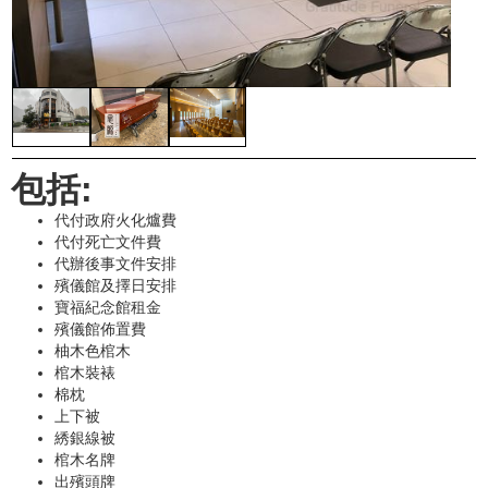
包括:
代付政府火化爐費
代付死亡文件費
代辦後事文件安排
殯儀館及擇日安排
寶福紀念館租金
殯儀館佈置費
柚木色棺木
棺木裝裱
棉枕
上下被
綉銀線被
棺木名牌
出殯頭牌