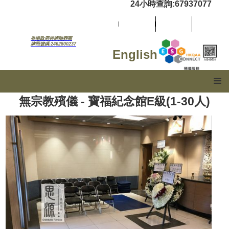
24小時查詢:67937077
香港政府持牌殮葬商
牌照號碼:2462800237
English
無宗教殯儀 - 寶福紀念館E級(1-30人)