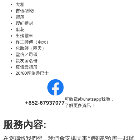
大相
吉儀/謝敬
禮簿
纓紅禮封
獻花
出殯靈車
仵工師傅（兩天）
化妝師（兩天）
堂倌／司儀
親友留名冊
奠儀受禮簿
28/60座旅遊巴士
可致電或whatsapp我哋，
+852-67937077
了解更多資訊！
服務內容:
在您聯絡我們後，我們會安排同事到醫院/殮房一起辦