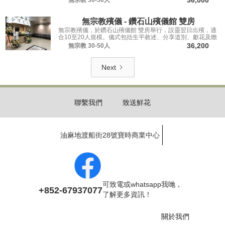
無宗教殯儀 - 鑽石山殯儀館 雙房
無宗教殯儀，於鑽石山殯儀館 雙房舉行，設靈翌日出殯，適
合10至20人規模。儀式包括生平敘述、分享道別、獻花及瞻
仰遺容，讓親友從容道別。
36,200
無宗教
30-50人
Next
聯繫我們
致送鮮花
油麻地渡船街28號寶時商業中心
可致電或whatsapp我哋，
+852-67937077
了解更多資訊！
關於我們