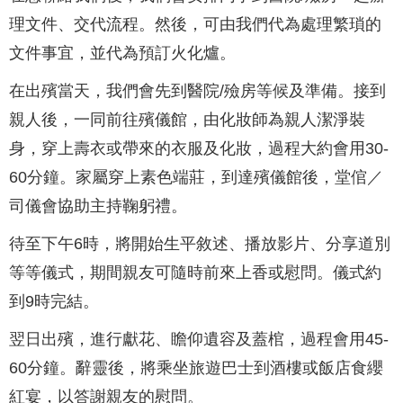
理文件、交代流程。然後，可由我們代為處理繁瑣的
文件事宜，並代為預訂火化爐。
在出殯當天，我們會先到醫院/殮房等候及準備。接到
親人後，一同前往殯儀館，由化妝師為親人潔淨裝
身，穿上壽衣或帶來的衣服及化妝，過程大約會用30-
60分鐘。家屬穿上素色端莊，到達殯儀館後，堂倌／
司儀會協助主持鞠躬禮。
待至下午6時，將開始生平敘述、播放影片、分享道別
等等儀式，期間親友可隨時前來上香或慰問。儀式約
到9時完結。
翌日出殯，進行獻花、瞻仰遺容及蓋棺，過程會用45-
60分鐘。辭靈後，將乘坐旅遊巴士到酒樓或飯店食纓
紅宴，以答謝親友的慰問。