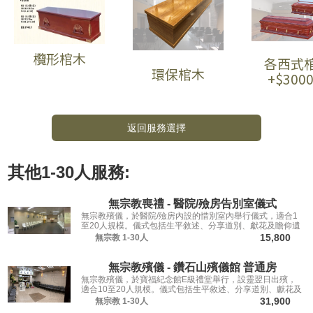
欖形棺木
各西式
環保棺木
+$300
返回服務選擇
其他
1-30人
服務:
無宗教喪禮 - 醫院/殮房告別室儀式
無宗教殯儀，於醫院/殮房內設的惜別室內舉行儀式，適合1
至20人規模。儀式包括生平敘述、分享道別、獻花及瞻仰遺
容，讓親友從容道別。
15,800
無宗教
1-30人
無宗教殯儀 - 鑽石山殯儀館 普通房
無宗教殯儀，於寶福紀念館E級禮堂舉行，設靈翌日出殯，
適合10至20人規模。儀式包括生平敘述、分享道別、獻花及
瞻仰遺容，讓親友從容道別。
31,900
無宗教
1-30人