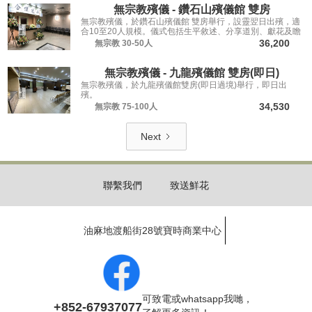
無宗教殯儀 - 鑽石山殯儀館 雙房
無宗教殯儀，於鑽石山殯儀館 雙房舉行，設靈翌日出殯，適
合10至20人規模。儀式包括生平敘述、分享道別、獻花及瞻
仰遺容，讓親友從容道別。
36,200
無宗教
30-50人
無宗教殯儀 - 九龍殯儀館 雙房(即日)
無宗教殯儀，於九龍殯儀館雙房(即日過境)舉行，即日出
殯。
34,530
無宗教
75-100人
Next
聯繫我們
致送鮮花
油麻地渡船街28號寶時商業中心
可致電或whatsapp我哋，
+852-67937077