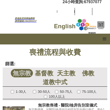
24小時查詢:67937077
香港政府持牌殮葬商
牌照號碼:2462800237
English
喪禮流程與收費
篩選:
無宗教
基督教
天主教
佛教
道教中式
1-30人
30-50人
50-75人
75-100人
100人以上
無宗教喪禮 - 醫院/殮房告別室儀式
無宗教殯儀，於醫院/殮房內設的惜別室內舉行儀式，適合1