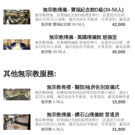
無宗教殯儀 - 寶福紀念館D級(30-50人)
無宗教殯儀，於寶福紀念館D級禮堂舉行，設靈翌日出殯，
適合10至20人規模。儀式包括生平敘述、分享道別、獻花及
瞻仰遺容，讓親友從容道別。
42,000
無宗教
寶福紀念館
30-50人
無宗教殯儀 - 萬國殯儀館 慈德堂
無宗教殯儀，於萬國殯儀館 慈德堂舉行，設靈翌日出殯，適
合10至20人規模。儀式包括生平敘述、分享道別、獻花及瞻
仰遺容，讓親友從容道別。
45,000
無宗教
30-50人
其他
無宗教
服務:
無宗教喪禮 - 醫院/殮房告別室儀式
無宗教殯儀，於醫院/殮房內設的惜別室內舉行儀式，適合1
至20人規模。儀式包括生平敘述、分享道別、獻花及瞻仰遺
容，讓親友從容道別。
15,800
無宗教
1-30人
無宗教殯儀 - 鑽石山殯儀館 普通房
無宗教殯儀，於寶福紀念館E級禮堂舉行，設靈翌日出殯，
適合10至20人規模。儀式包括生平敘述、分享道別、獻花及
瞻仰遺容，讓親友從容道別。
31,900
無宗教
1-30人