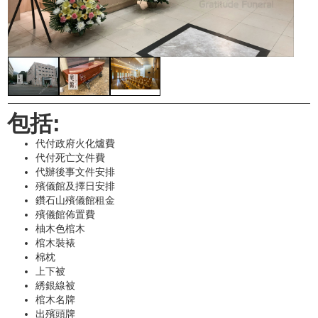
包括:
代付政府火化爐費
代付死亡文件費
代辦後事文件安排
殯儀館及擇日安排
鑽石山殯儀館租金
殯儀館佈置費
柚木色棺木
棺木裝裱
棉枕
上下被
綉銀線被
棺木名牌
出殯頭牌