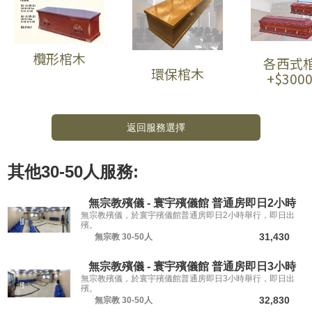
欖形棺木
各西式
環保棺木
+$300
返回服務選擇
其他
30-50人
服務:
無宗教殯儀 - 寰宇殯儀館 普通房即日2小時
無宗教殯儀，於寰宇殯儀館普通房即日2小時舉行，即日出
殯。
31,430
無宗教
30-50人
無宗教殯儀 - 寰宇殯儀館 普通房即日3小時
無宗教殯儀，於寰宇殯儀館普通房即日3小時舉行，即日出
殯。
32,830
無宗教
30-50人