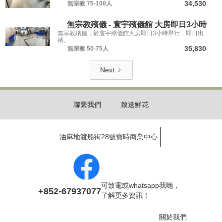
34,530
無宗教
75-100人
無宗教殯儀 - 寰宇殯儀館 大房即日3小時
無宗教殯儀，於寰宇殯儀館大房即日3小時舉行，即日出
殯。
35,830
無宗教
50-75人
Next
聯繫我們
致送鮮花
油麻地渡船街28號寶時商業中心
可致電或whatsapp我哋，
+852-67937077
了解更多資訊！
關於我們