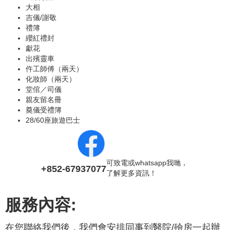
大相
吉儀/謝敬
禮簿
纓紅禮封
獻花
出殯靈車
仵工師傅（兩天）
化妝師（兩天）
堂倌／司儀
親友留名冊
奠儀受禮簿
28/60座旅遊巴士
可致電或whatsapp我哋，
+852-67937077
了解更多資訊！
服務內容:
在您聯絡我們後，我們會安排同事到醫院/殮房一起辦