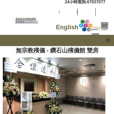
24小時查詢:67937077
香港政府持牌殮葬商
牌照號碼:2462800237
English
無宗教殯儀 - 鑽石山殯儀館 雙房