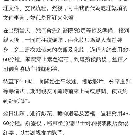
理文件、交代流程。然後，可由我們代為處理繁瑣的
文件事宜，並代為預訂火化爐。
在出殯當天，我們會先到醫院/殮房等候及準備。接到
親人後，一同前往殯儀館，由化妝師為親人潔淨裝
身，穿上壽衣或帶來的衣服及化妝，過程大約會用30-
60分鐘。家屬穿上素色端莊，到達殯儀館後，堂倌／
司儀會協助主持鞠躬禮。
待至下午6時，將開始生平敘述、播放影片、分享道別
等等儀式，期間親友可隨時前來上香或慰問。儀式約
到9時完結。
翌日出殯，進行獻花、瞻仰遺容及蓋棺，過程會用45-
60分鐘。辭靈後，將乘坐旅遊巴士到酒樓或飯店食纓
紅宴，以答謝親友的慰問。