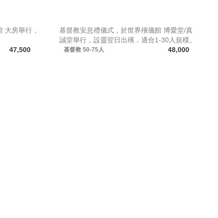
 大房舉行，
基督教安息禮儀式，於世界殯儀館 博愛堂/真
。
誠堂舉行，設靈翌日出殯，適合1-30人規模。
47,500
48,000
基督教
50-75人