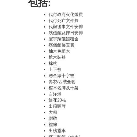
包括:
代付政府火化爐費
代付死亡文件費
代辦後事文件安排
殯儀館及擇日安排
寰宇殯儀館租金
殯儀館佈置費
柚木色棺木
棺木裝裱
棉枕
上下被
綉金線十字被
壽衣/西裝全套
棺木名牌及十架
白洋燭
鮮花20枝
出殯頭牌
大相
謝敬
禮簿
出殯靈車
仵工師傅（兩天）