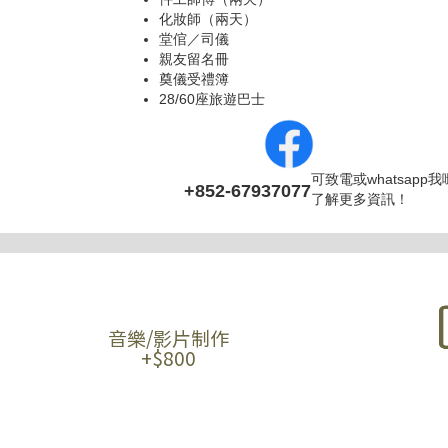
化妝師（兩天）
堂倌／司儀
親友留名冊
奠儀受禮簿
28/60座旅遊巴士
可致電或whatsapp
+852-67937077
了解更多資訊！
音樂/影片制作
+$800