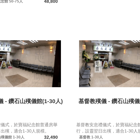
48,800
紀念館
50-75人
 - 鑽石山殯儀館(1-30人)
基督教殯儀 - 鑽石山殯儀
禮儀式，於寶福紀念館普通房舉
基督教安息禮儀式，於寶福紀念
出殯，適合1-30人規模。
行，設靈翌日出殯，適合1-30人
32,490
山殯儀館
1-30人
基督教
1-30人