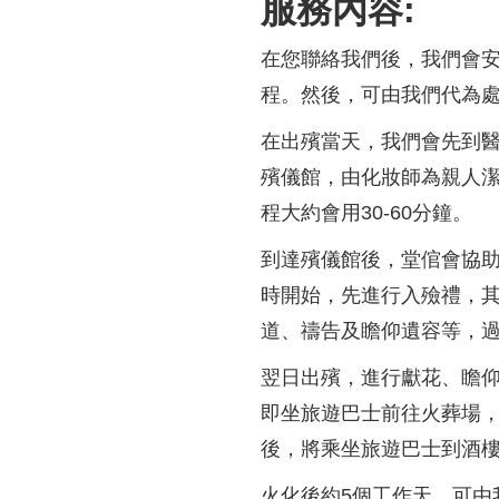
服務內容:
在您聯絡我們後，我們會安
程。然後，可由我們代為
在出殯當天，我們會先到醫
殯儀館，由化妝師為親人
程大約會用30-60分鐘。
到達殯儀館後，堂倌會協助
時開始，先進行入殮禮，
道、禱告及瞻仰遺容等，過程
翌日出殯，進行獻花、瞻仰
即坐旅遊巴士前往火葬場，
後，將乘坐旅遊巴士到酒
火化後約5個工作天，可由