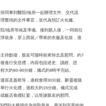
排同事到醫院/殮房一起辦理文件、交代流
處理繁瑣的文件事宜，並代為預訂火化爐。
院/殮房等候及準備。接到親人後，一同前往
潔淨裝身，穿上西裝／帶來的衣服及化妝，過
主持默禱，親友可隨時前來悼念及慰問。約7
其後進行安息禮，內容包括述史、讀經、證
大約60-90分鐘，儀式約8時半完結。
遺容及蓋棺等，過程會用30分鐘。辭靈後隨
舉行火化禮，過程大約15分鐘。儀式完成
樓或飯店食纓紅宴，以答謝親友的慰問。
我們到火葬場代為領取骨灰，再送到安置的地