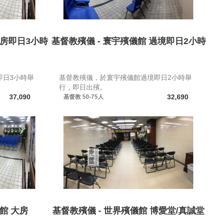
大房即日3小時
基督教殯儀 - 寰宇殯儀館 過境即日2小時
即日3小時舉
基督教殯儀，於寰宇殯儀館過境即日2小時舉
行，即日出殯。
37,090
32,690
基督教
50-75人
館 大房
基督教殯儀 - 世界殯儀館 博愛堂/真誠堂