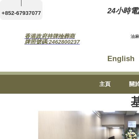
24小時電話
+852-67937077
香港政府持牌殮葬商
油麻
牌照號碼:2462800237
English
主頁
關