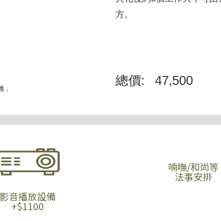
方。
總價:
47,500
我哋，
喃嘸/和尚等
法事安排
影音播放設備
+$1100