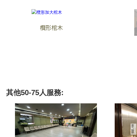
欖形棺木
其他
50-75人
服務: