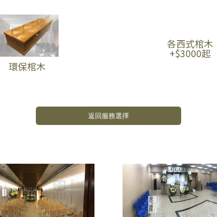
各西式棺木
+$3000起
環保棺木
返回服務選擇