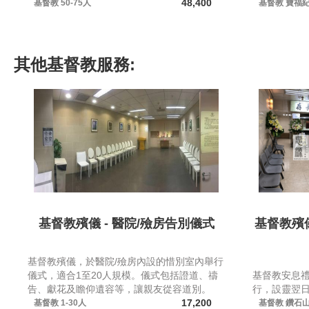
48,400
基督教
50-75人
基督教
寶福
其他
基督教
服務:
基督教殯儀 - 醫院/殮房告別儀式
基督教殯儀
基督教殯儀，於醫院/殮房內設的惜別室內舉行
儀式，適合1至20人規模。儀式包括證道、禱
基督教安息
告、獻花及瞻仰遺容等，讓親友從容道別。
行，設靈翌日
17,200
基督教
1-30人
基督教
鑽石