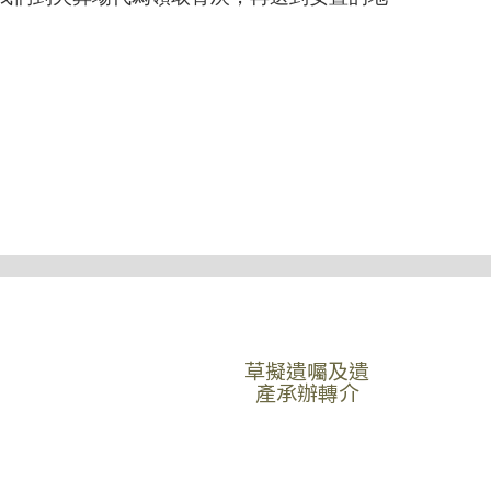
草擬遺囑及遺
產承辦轉介