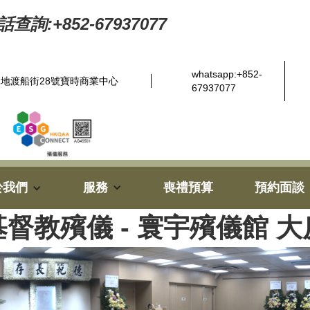
查詢:+852-67937077
whatsapp:+852-
地渡船街28號寶時商業中心
67937077
於我們
服務
喪禮預算
預約面談
基督教殯儀 - 寰宇殯儀館 大