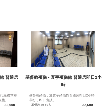
館 普通房
基督教殯儀 - 寰宇殯儀館 普通房即日2小
時
館E級禮堂舉
基督教殯儀，於寰宇殯儀館普通房即日2小時
規模。
舉行，即日出殯。
32,900
32,690
基督教
30-50人