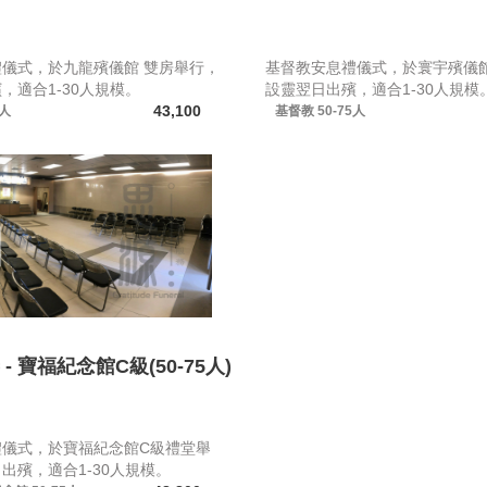
儀式，於九龍殯儀館 雙房舉行，
基督教安息禮儀式，於寰宇殯儀館
，適合1-30人規模。
設靈翌日出殯，適合1-30人規模
43,100
5人
基督教
50-75人
- 寶福紀念館C級(50-75人)
禮儀式，於寶福紀念館C級禮堂舉
出殯，適合1-30人規模。