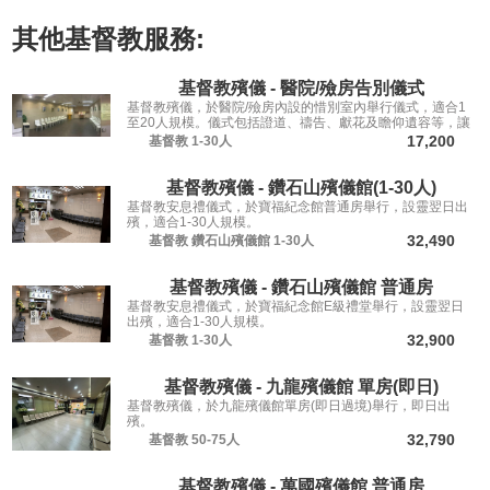
其他
基督教
服務:
基督教殯儀 - 醫院/殮房告別儀式
基督教殯儀，於醫院/殮房內設的惜別室內舉行儀式，適合1
至20人規模。儀式包括證道、禱告、獻花及瞻仰遺容等，讓
親友從容道別。
17,200
基督教
1-30人
基督教殯儀 - 鑽石山殯儀館(1-30人)
基督教安息禮儀式，於寶福紀念館普通房舉行，設靈翌日出
殯，適合1-30人規模。
32,490
基督教
鑽石山殯儀館
1-30人
基督教殯儀 - 鑽石山殯儀館 普通房
基督教安息禮儀式，於寶福紀念館E級禮堂舉行，設靈翌日
出殯，適合1-30人規模。
32,900
基督教
1-30人
基督教殯儀 - 九龍殯儀館 單房(即日)
基督教殯儀，於九龍殯儀館單房(即日過境)舉行，即日出
殯。
32,790
基督教
50-75人
基督教殯儀 - 萬國殯儀館 普通房