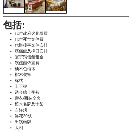
包括:
代付政府火化爐費
代付死亡文件費
代辦後事文件安排
殯儀館及擇日安排
寰宇殯儀館租金
殯儀館佈置費
柚木色棺木
棺木裝裱
棉枕
上下被
綉金線十字被
壽衣/西裝全套
棺木名牌及十架
白洋燭
鮮花20枝
出殯頭牌
大相