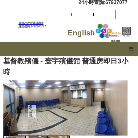
24小時查詢:67937077
香港政府持牌殮葬商
牌照號碼:2462800237
English
基督教殯儀 - 寰宇殯儀館 普通房即日3小
時