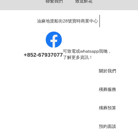
聯繫我們
致送鮮花
油麻地渡船街28號寶時商業中心
可致電或whatsapp我哋，
+852-67937077
了解更多資訊！
關於我們
殯葬服務
殯葬預算
預約面談