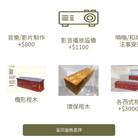
音樂/影片制作
喃嘸/和
影音播放設備
+$800
法事安
+$1100
欖形棺木
各西式
環保棺木
+$300
返回服務選擇