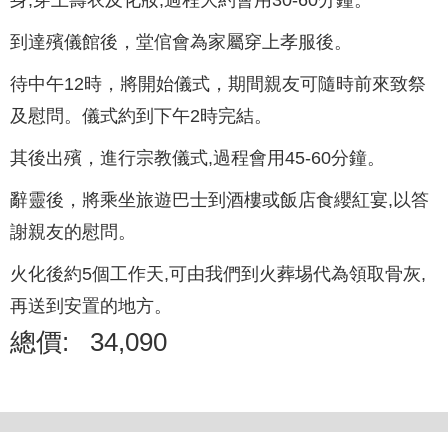
身,穿上壽衣及化妝,過程大約會用30-60分鐘。
到達殯儀館後，堂倌會為家屬穿上孝服後。
待中午12時，將開始儀式，期間親友可隨時前來致祭
及慰問。儀式約到下午2時完結。
其後出殯，進行宗教儀式,過程會用45-60分鐘。
辭靈後，將乘坐旅遊巴士到酒樓或飯店食纓紅宴,以答
謝親友的慰問。
火化後約5個工作天,可由我們到火葬埸代為領取骨灰,
再送到安置的地方。
總價:
34,090