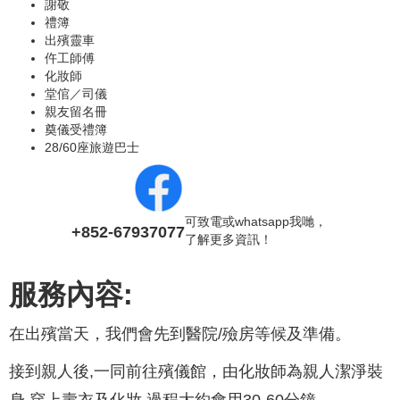
謝敬
禮簿
出殯靈車
仵工師傅
化妝師
堂倌／司儀
親友留名冊
奠儀受禮簿
28/60座旅遊巴士
可致電或whatsapp我哋，
+852-67937077
了解更多資訊！
服務內容:
在出殯當天，我們會先到醫院/殮房等候及準備。
接到親人後,一同前往殯儀館，由化妝師為親人潔淨裝