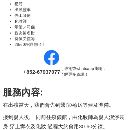
禮簿
出殯靈車
仵工師傅
化妝師
堂倌／司儀
親友留名冊
奠儀受禮簿
28/60座旅遊巴士
可致電或whatsapp我哋，
+852-67937077
了解更多資訊！
服務內容:
在出殯當天，我們會先到醫院/殮房等候及準備。
接到親人後,一同前往殯儀館，由化妝師為親人潔淨裝
身,穿上壽衣及化妝,過程大約會用30-60分鐘。