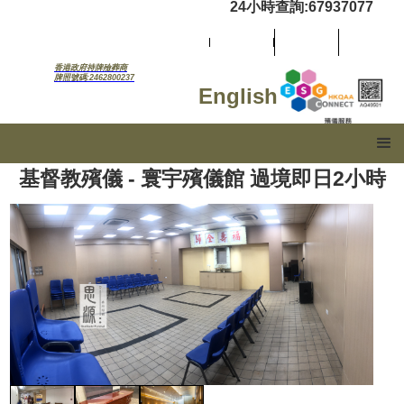
24小時查詢:67937077
香港政府持牌殮葬商
牌照號碼:2462800237
English
基督教殯儀 - 寰宇殯儀館 過境即日2小時