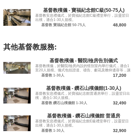
基督教殯儀 - 寶福紀念館C級(50-75人)
基督教安息禮儀式，於寶福紀念館C級禮堂舉行，設靈翌日
出殯，適合1-30人規模。
48,800
基督教
寶福紀念館
50-75人
其他
基督教
服務:
基督教殯儀 - 醫院/殮房告別儀式
基督教殯儀，於醫院/殮房內設的惜別室內舉行儀式，適合1
至20人規模。儀式包括證道、禱告、獻花及瞻仰遺容等，讓
親友從容道別。
17,200
基督教
1-30人
基督教殯儀 - 鑽石山殯儀館(1-30人)
基督教安息禮儀式，於寶福紀念館普通房舉行，設靈翌日出
殯，適合1-30人規模。
32,490
基督教
鑽石山殯儀館
1-30人
基督教殯儀 - 鑽石山殯儀館 普通房
基督教安息禮儀式，於寶福紀念館E級禮堂舉行，設靈翌日
出殯，適合1-30人規模。
32,900
基督教
1-30人