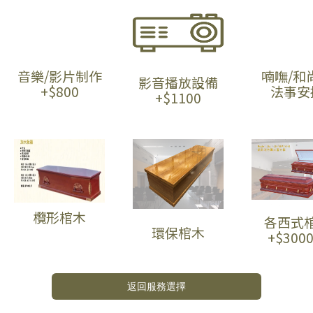
音樂/影片制作
喃嘸/和
影音播放設備
+$800
法事安
+$1100
欖形棺木
各西式
環保棺木
+$300
返回服務選擇