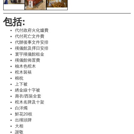
包括:
代付政府火化爐費
代付死亡文件費
代辦後事文件安排
殯儀館及擇日安排
寰宇殯儀館租金
殯儀館佈置費
柚木色棺木
棺木裝裱
棉枕
上下被
綉金線十字被
壽衣/西裝全套
棺木名牌及十架
白洋燭
鮮花20枝
出殯頭牌
大相
謝敬