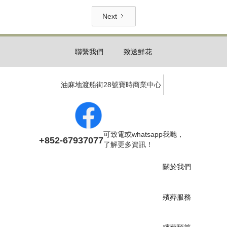
Next
聯繫我們
致送鮮花
油麻地渡船街28號寶時商業中心
可致電或whatsapp我哋，
+852-67937077
了解更多資訊！
關於我們
殯葬服務