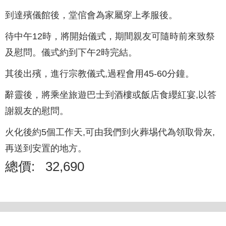
到達殯儀館後，堂倌會為家屬穿上孝服後。
待中午12時，將開始儀式，期間親友可隨時前來致祭
及慰問。儀式約到下午2時完結。
其後出殯，進行宗教儀式,過程會用45-60分鐘。
辭靈後，將乘坐旅遊巴士到酒樓或飯店食纓紅宴,以答
謝親友的慰問。
火化後約5個工作天,可由我們到火葬埸代為領取骨灰,
再送到安置的地方。
總價:
32,690