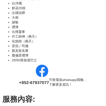
白洋燭
鮮花20枝
出殯頭牌
大相
謝敬
禮簿
出殯靈車
仵工師傅（兩天）
化妝師（兩天）
堂倌／司儀
親友留名冊
奠儀受禮簿
28/60座旅遊巴士
可致電或whatsapp我哋，
+852-67937077
了解更多資訊！
服務內容: