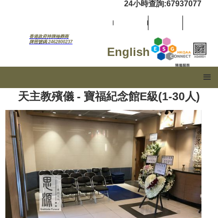
24小時查詢:67937077
香港政府持牌殮葬商
牌照號碼:2462800237
English
天主教殯儀 - 寶福紀念館E級(1-30人)