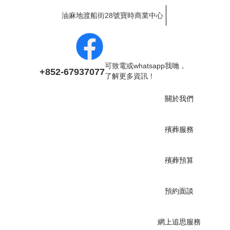
油麻地渡船街28號寶時商業中心
可致電或whatsapp我哋，
+852-67937077
了解更多資訊！
關於我們
殯葬服務
殯葬預算
預約面談
網上追思服務