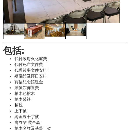
包括:
代付政府火化爐費
代付死亡文件費
代辦後事文件安排
殯儀館及擇日安排
寶福紀念館租金
殯儀館佈置費
柚木色棺木
棺木裝裱
棉枕
上下被
綉金線十字被
壽衣/西裝全套
棺木名牌及基督十架