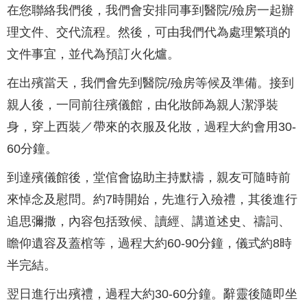
在您聯絡我們後，我們會安排同事到醫院/殮房一起辦
理文件、交代流程。然後，可由我們代為處理繁瑣的
文件事宜，並代為預訂火化爐。
在出殯當天，我們會先到醫院/殮房等候及準備。接到
親人後，一同前往殯儀館，由化妝師為親人潔淨裝
身，穿上西裝／帶來的衣服及化妝，過程大約會用30-
60分鐘。
到達殯儀館後，堂倌會協助主持默禱，親友可隨時前
來悼念及慰問。約7時開始，先進行入殮禮，其後進行
追思彌撒，內容包括致候、讀經、講道述史、禱詞、
瞻仰遺容及蓋棺等，過程大約60-90分鐘，儀式約8時
半完結。
翌日進行出殯禮，過程大約30-60分鐘。辭靈後隨即坐