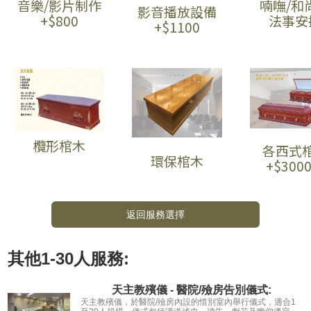
音樂/影片制作
喃嘸/和
影音播放設備
+$800
法事安
+$1100
欖形棺木
各西式
環保棺木
+$300
返回服務選擇
其他
1-30人
服務:
天主教殯儀 - 醫院/殮房告別儀式:
天主教殯儀，於醫院/殮房內設的惜別室內舉行儀式，適合1