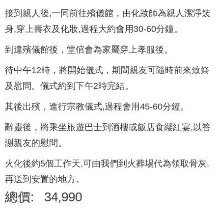
接到親人後,一同前往殯儀館，由化妝師為親人潔淨裝
身,穿上壽衣及化妝,過程大約會用30-60分鐘。
到達殯儀館後，堂倌會為家屬穿上孝服後。
待中午12時，將開始儀式，期間親友可隨時前來致祭
及慰問。儀式約到下午2時完結。
其後出殯，進行宗教儀式,過程會用45-60分鐘。
辭靈後，將乘坐旅遊巴士到酒樓或飯店食纓紅宴,以答
謝親友的慰問。
火化後約5個工作天,可由我們到火葬埸代為領取骨灰,
再送到安置的地方。
總價:
34,990