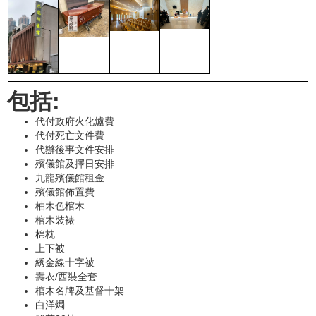
包括:
代付政府火化爐費
代付死亡文件費
代辦後事文件安排
殯儀館及擇日安排
九龍殯儀館租金
殯儀館佈置費
柚木色棺木
棺木裝裱
棉枕
上下被
綉金線十字被
壽衣/西裝全套
棺木名牌及基督十架
白洋燭