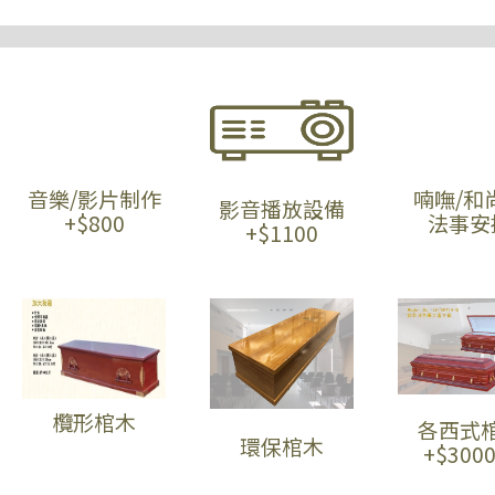
音樂/影片制作
喃嘸/和
影音播放設備
+$800
法事安
+$1100
欖形棺木
各西式
環保棺木
+$300