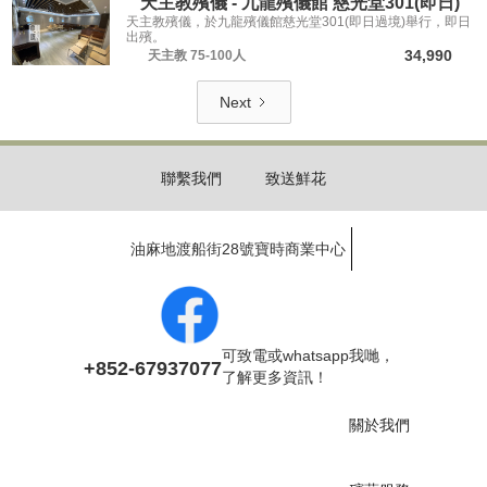
天主教殯儀 - 九龍殯儀館 慈光堂301(即日)
天主教殯儀，於九龍殯儀館慈光堂301(即日過境)舉行，即日
出殯。
34,990
天主教
75-100人
Next
聯繫我們
致送鮮花
油麻地渡船街28號寶時商業中心
可致電或whatsapp我哋，
+852-67937077
了解更多資訊！
關於我們