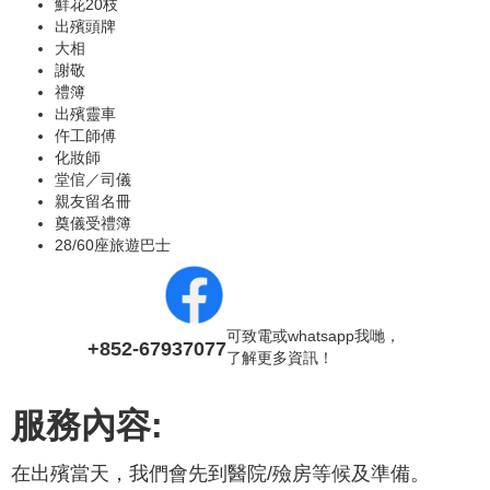
鮮花20枝
出殯頭牌
大相
謝敬
禮簿
出殯靈車
仵工師傅
化妝師
堂倌／司儀
親友留名冊
奠儀受禮簿
28/60座旅遊巴士
可致電或whatsapp我哋，
+852-67937077
了解更多資訊！
服務內容:
在出殯當天，我們會先到醫院/殮房等候及準備。