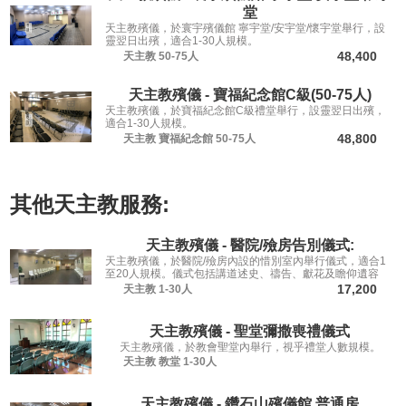
堂
天主教殯儀，於寰宇殯儀館 寧宇堂/安宇堂/懷宇堂舉行，設
靈翌日出殯，適合1-30人規模。
48,400
天主教
50-75人
天主教殯儀 - 寶福紀念館C級(50-75人)
天主教殯儀，於寶福紀念館C級禮堂舉行，設靈翌日出殯，
適合1-30人規模。
48,800
天主教
寶福紀念館
50-75人
其他
天主教
服務:
天主教殯儀 - 醫院/殮房告別儀式:
天主教殯儀，於醫院/殮房內設的惜別室內舉行儀式，適合1
至20人規模。儀式包括講道述史、禱告、獻花及瞻仰遺容
等，讓親友從容道別。
17,200
天主教
1-30人
天主教殯儀 - 聖堂彌撒喪禮儀式
天主教殯儀，於教會聖堂內舉行，視乎禮堂人數規模。
天主教
教堂
1-30人
天主教殯儀 - 鑽石山殯儀館 普通房