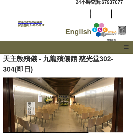
24小時查詢:67937077
香港政府持牌殮葬商
牌照號碼:2462800237
English
天主教殯儀 - 九龍殯儀館 慈光堂302-
304(即日)