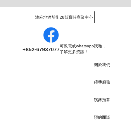
油麻地渡船街28號寶時商業中心
可致電或whatsapp我哋，
+852-67937077
了解更多資訊！
關於我們
殯葬服務
殯葬預算
預約面談