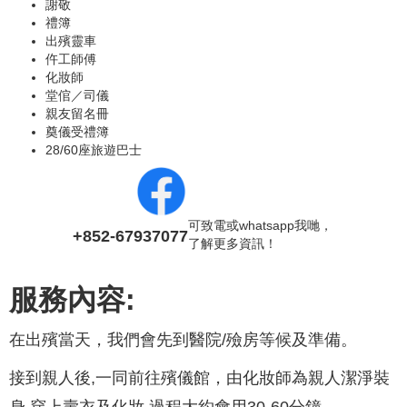
謝敬
禮簿
出殯靈車
仵工師傅
化妝師
堂倌／司儀
親友留名冊
奠儀受禮簿
28/60座旅遊巴士
可致電或whatsapp我哋，
+852-67937077
了解更多資訊！
服務內容:
在出殯當天，我們會先到醫院/殮房等候及準備。
接到親人後,一同前往殯儀館，由化妝師為親人潔淨裝