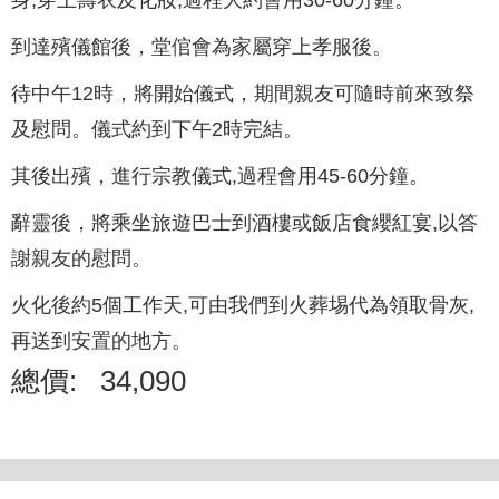
身,穿上壽衣及化妝,過程大約會用30-60分鐘。
到達殯儀館後，堂倌會為家屬穿上孝服後。
待中午12時，將開始儀式，期間親友可隨時前來致祭
及慰問。儀式約到下午2時完結。
其後出殯，進行宗教儀式,過程會用45-60分鐘。
辭靈後，將乘坐旅遊巴士到酒樓或飯店食纓紅宴,以答
謝親友的慰問。
火化後約5個工作天,可由我們到火葬埸代為領取骨灰,
再送到安置的地方。
總價:
34,090