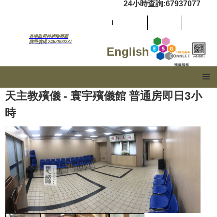
24小時查詢:67937077
香港政府持牌殮葬商
牌照號碼:2462800237
English
天主教殯儀 - 寰宇殯儀館 普通房即日3小
時