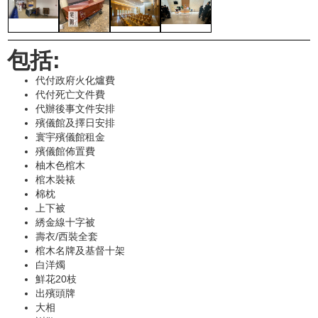
包括:
代付政府火化爐費
代付死亡文件費
代辦後事文件安排
殯儀館及擇日安排
寰宇殯儀館租金
殯儀館佈置費
柚木色棺木
棺木裝裱
棉枕
上下被
綉金線十字被
壽衣/西裝全套
棺木名牌及基督十架
白洋燭
鮮花20枝
出殯頭牌
大相