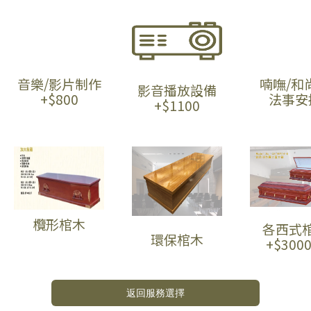
音樂/影片制作
喃嘸/和
影音播放設備
+$800
法事安
+$1100
欖形棺木
各西式
環保棺木
+$300
返回服務選擇