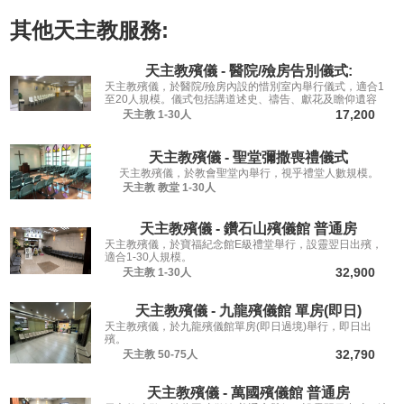
其他
天主教
服務:
天主教殯儀 - 醫院/殮房告別儀式:
天主教殯儀，於醫院/殮房內設的惜別室內舉行儀式，適合1
至20人規模。儀式包括講道述史、禱告、獻花及瞻仰遺容
等，讓親友從容道別。
17,200
天主教
1-30人
天主教殯儀 - 聖堂彌撒喪禮儀式
天主教殯儀，於教會聖堂內舉行，視乎禮堂人數規模。
天主教
教堂
1-30人
天主教殯儀 - 鑽石山殯儀館 普通房
天主教殯儀，於寶福紀念館E級禮堂舉行，設靈翌日出殯，
適合1-30人規模。
32,900
天主教
1-30人
天主教殯儀 - 九龍殯儀館 單房(即日)
天主教殯儀，於九龍殯儀館單房(即日過境)舉行，即日出
殯。
32,790
天主教
50-75人
天主教殯儀 - 萬國殯儀館 普通房