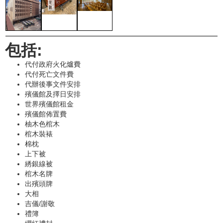
包括:
代付政府火化爐費
代付死亡文件費
代辦後事文件安排
殯儀館及擇日安排
世界殯儀館租金
殯儀館佈置費
柚木色棺木
棺木裝裱
棉枕
上下被
綉銀線被
棺木名牌
出殯頭牌
大相
吉儀/謝敬
禮簿