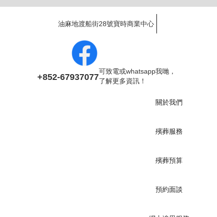
油麻地渡船街28號寶時商業中心
可致電或whatsapp我哋，
+852-67937077
了解更多資訊！
關於我們
殯葬服務
殯葬預算
預約面談