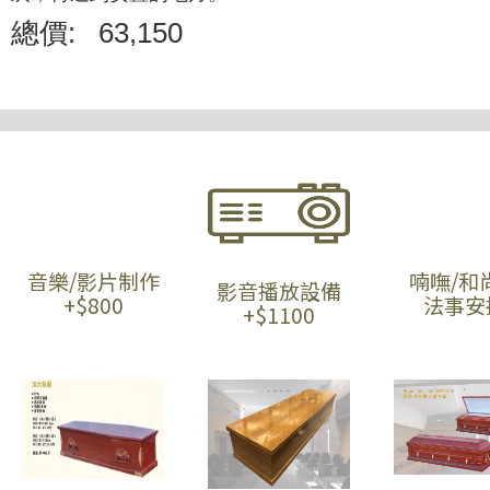
總價:
63,150
音樂/影片制作
喃嘸/和
影音播放設備
+$800
法事安
+$1100