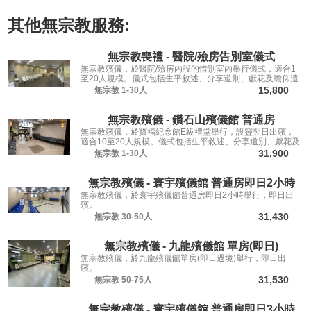
其他
無宗教
服務:
無宗教喪禮 - 醫院/殮房告別室儀式
無宗教殯儀，於醫院/殮房內設的惜別室內舉行儀式，適合1
至20人規模。儀式包括生平敘述、分享道別、獻花及瞻仰遺
容，讓親友從容道別。
15,800
無宗教
1-30人
無宗教殯儀 - 鑽石山殯儀館 普通房
無宗教殯儀，於寶福紀念館E級禮堂舉行，設靈翌日出殯，
適合10至20人規模。儀式包括生平敘述、分享道別、獻花及
瞻仰遺容，讓親友從容道別。
31,900
無宗教
1-30人
無宗教殯儀 - 寰宇殯儀館 普通房即日2小時
無宗教殯儀，於寰宇殯儀館普通房即日2小時舉行，即日出
殯。
31,430
無宗教
30-50人
無宗教殯儀 - 九龍殯儀館 單房(即日)
無宗教殯儀，於九龍殯儀館單房(即日過境)舉行，即日出
殯。
31,530
無宗教
50-75人
無宗教殯儀 - 寰宇殯儀館 普通房即日3小時