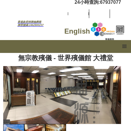
24小時查詢:67937077
香港政府持牌殮葬商
牌照號碼:2462800237
English
無宗教殯儀 - 世界殯儀館 大禮堂