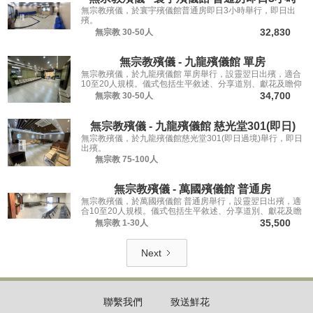
無宗教殯儀，於寰宇殯儀館普通房即日3小時舉行，即日出
殯。
32,830
無宗教
30-50人
無宗教殯儀 - 九龍殯儀館 單房
無宗教殯儀，於九龍殯儀館 單房舉行，設靈翌日出殯，適合
10至20人規模。儀式包括生平敘述、分享道別、獻花及瞻仰
遺容，讓親友從容道別。
34,700
無宗教
30-50人
無宗教殯儀 - 九龍殯儀館 慈光堂301(即日)
無宗教殯儀，於九龍殯儀館慈光堂301(即日過境)舉行，即日
出殯。
無宗教
75-100人
無宗教殯儀 - 萬國殯儀館 普通房
無宗教殯儀，於萬國殯儀館 普通房舉行，設靈翌日出殯，適
合10至20人規模。儀式包括生平敘述、分享道別、獻花及瞻
仰遺容，讓親友從容道別。
35,500
無宗教
1-30人
Next
聯繫我們
致送鮮花