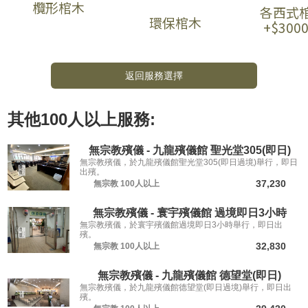
欖形棺木
各西式
環保棺木
+$300
返回服務選擇
其他
100人以上
服務:
無宗教殯儀 - 九龍殯儀館 聖光堂305(即日)
無宗教殯儀，於九龍殯儀館聖光堂305(即日過境)舉行，即日
出殯。
37,230
無宗教
100人以上
無宗教殯儀 - 寰宇殯儀館 過境即日3小時
無宗教殯儀，於寰宇殯儀館過境即日3小時舉行，即日出
殯。
32,830
無宗教
100人以上
無宗教殯儀 - 九龍殯儀館 德望堂(即日)
無宗教殯儀，於九龍殯儀館德望堂(即日過境)舉行，即日出
殯。