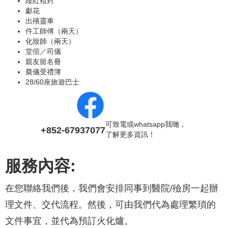
纓紅禮封
獻花
出殯靈車
仵工師傅（兩天）
化妝師（兩天）
堂倌／司儀
親友留名冊
奠儀受禮簿
28/60座旅遊巴士
可致電或whatsapp我哋，
+852-67937077
了解更多資訊！
服務內容:
在您聯絡我們後，我們會安排同事到醫院/殮房一起辦
理文件、交代流程。然後，可由我們代為處理繁瑣的
文件事宜，並代為預訂火化爐。