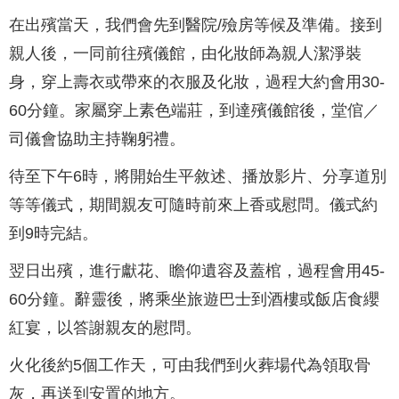
在出殯當天，我們會先到醫院/殮房等候及準備。接到
親人後，一同前往殯儀館，由化妝師為親人潔淨裝
身，穿上壽衣或帶來的衣服及化妝，過程大約會用30-
60分鐘。家屬穿上素色端莊，到達殯儀館後，堂倌／
司儀會協助主持鞠躬禮。
待至下午6時，將開始生平敘述、播放影片、分享道別
等等儀式，期間親友可隨時前來上香或慰問。儀式約
到9時完結。
翌日出殯，進行獻花、瞻仰遺容及蓋棺，過程會用45-
60分鐘。辭靈後，將乘坐旅遊巴士到酒樓或飯店食纓
紅宴，以答謝親友的慰問。
火化後約5個工作天，可由我們到火葬場代為領取骨
灰，再送到安置的地方。