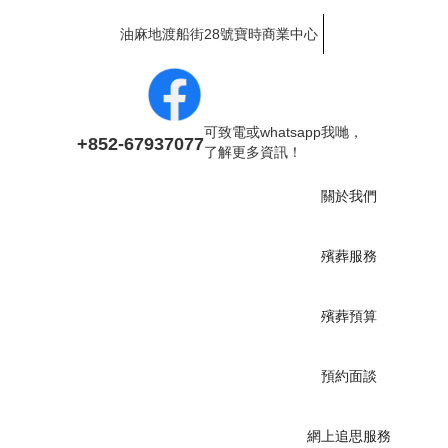
油麻地渡船街28號寶時商業中心
可致電或whatsapp我哋，
+852-67937077
了解更多資訊！
關於我們
殯葬服務
殯葬預算
預約面談
網上追思服務