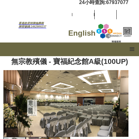
24小時查詢:67937077
香港政府持牌殮葬商
牌照號碼:2462800237
English
無宗教殯儀 - 寶福紀念館A級(100UP)