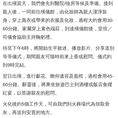
在出殯當天，我們會先到醫院/殮房等候及準備。接到
親人後，一同前往殯儀館，由化妝師為親人潔淨裝
身，穿上壽衣或帶來的衣服及化妝，過程大約會用30-
60分鐘。家屬穿上素色端莊，到達殯儀館後，堂倌／
司儀會協助主持鞠躬禮。
待至下午6時，將開始生平敘述、播放影片、分享道別
等等儀式，期間親友可隨時前來上香或慰問。儀式約
到9時完結。
翌日出殯，進行獻花、瞻仰遺容及蓋棺，過程會用45-
60分鐘。辭靈後，將乘坐旅遊巴士到酒樓或飯店食纓
紅宴，以答謝親友的慰問。
火化後約5個工作天，可由我們到火葬場代為領取骨
灰，再送到安置的地方。