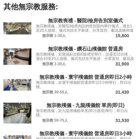
其他
無宗教
服務:
無宗教喪禮 - 醫院/殮房告別室儀式
無宗教殯儀，於醫院/殮房內設的惜別室內舉行儀式，適合1
至20人規模。儀式包括生平敘述、分享道別、獻花及瞻仰遺
容，讓親友從容道別。
15,800
無宗教
1-30人
無宗教殯儀 - 鑽石山殯儀館 普通房
無宗教殯儀，於寶福紀念館E級禮堂舉行，設靈翌日出殯，
適合10至20人規模。儀式包括生平敘述、分享道別、獻花及
瞻仰遺容，讓親友從容道別。
31,900
無宗教
1-30人
無宗教殯儀 - 寰宇殯儀館 普通房即日2小時
無宗教殯儀，於寰宇殯儀館普通房即日2小時舉行，即日出
殯。
31,430
無宗教
30-50人
無宗教殯儀 - 九龍殯儀館 單房(即日)
無宗教殯儀，於九龍殯儀館單房(即日過境)舉行，即日出
殯。
31,530
無宗教
50-75人
無宗教殯儀 - 寰宇殯儀館 普通房即日3小時