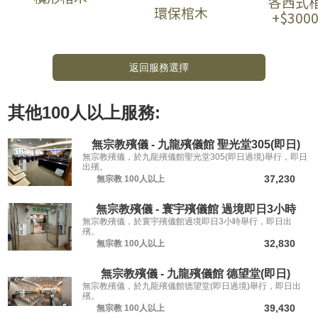
各西式
環保棺木
+$300
返回服務選擇
其他
100人以上
服務:
無宗教殯儀 - 九龍殯儀館 聖光堂305(即日)
無宗教殯儀，於九龍殯儀館聖光堂305(即日過境)舉行，即日
出殯。
37,230
無宗教
100人以上
無宗教殯儀 - 寰宇殯儀館 過境即日3小時
無宗教殯儀，於寰宇殯儀館過境即日3小時舉行，即日出
殯。
32,830
無宗教
100人以上
無宗教殯儀 - 九龍殯儀館 德望堂(即日)
無宗教殯儀，於九龍殯儀館德望堂(即日過境)舉行，即日出
殯。
39,430
無宗教
100人以上