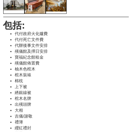
包括:
代付政府火化爐費
代付死亡文件費
代辦後事文件安排
殯儀館及擇日安排
寶福紀念館租金
殯儀館佈置費
柚木色棺木
棺木裝裱
棉枕
上下被
綉銀線被
棺木名牌
出殯頭牌
大相
吉儀/謝敬
禮簿
纓紅禮封