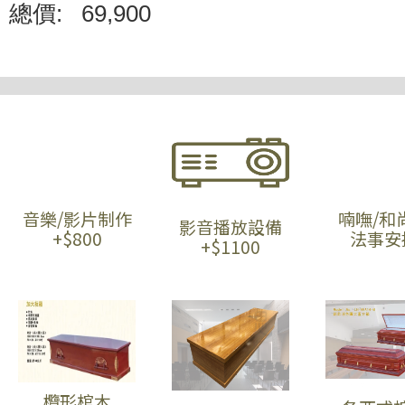
總價:
69,900
音樂/影片制作
喃嘸/和
影音播放設備
+$800
法事安
+$1100
欖形棺木