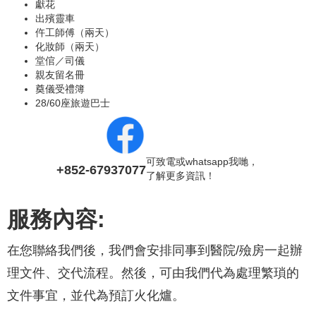
獻花
出殯靈車
仵工師傅（兩天）
化妝師（兩天）
堂倌／司儀
親友留名冊
奠儀受禮簿
28/60座旅遊巴士
可致電或whatsapp我哋，
+852-67937077
了解更多資訊！
服務內容:
在您聯絡我們後，我們會安排同事到醫院/殮房一起辦
理文件、交代流程。然後，可由我們代為處理繁瑣的
文件事宜，並代為預訂火化爐。