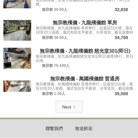
無宗教殯儀，於寰宇殯儀館普通房即日3小時舉行，即日出
殯。
32,830
無宗教
30-50人
無宗教殯儀 - 九龍殯儀館 單房
無宗教殯儀，於九龍殯儀館 單房舉行，設靈翌日出殯，適合
10至20人規模。儀式包括生平敘述、分享道別、獻花及瞻仰
遺容，讓親友從容道別。
34,700
無宗教
30-50人
無宗教殯儀 - 九龍殯儀館 慈光堂301(即日)
無宗教殯儀，於九龍殯儀館慈光堂301(即日過境)舉行，即日
出殯。
無宗教
75-100人
無宗教殯儀 - 萬國殯儀館 普通房
無宗教殯儀，於萬國殯儀館 普通房舉行，設靈翌日出殯，適
合10至20人規模。儀式包括生平敘述、分享道別、獻花及瞻
仰遺容，讓親友從容道別。
35,500
無宗教
1-30人
Next
聯繫我們
致送鮮花