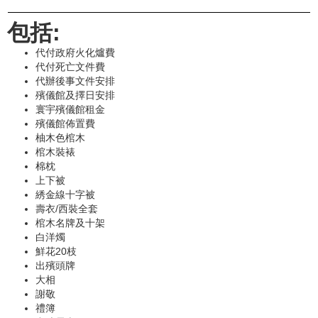
包括:
代付政府火化爐費
代付死亡文件費
代辦後事文件安排
殯儀館及擇日安排
寰宇殯儀館租金
殯儀館佈置費
柚木色棺木
棺木裝裱
棉枕
上下被
綉金線十字被
壽衣/西裝全套
棺木名牌及十架
白洋燭
鮮花20枝
出殯頭牌
大相
謝敬
禮簿