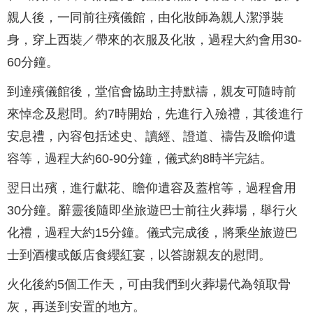
親人後，一同前往殯儀館，由化妝師為親人潔淨裝
身，穿上西裝／帶來的衣服及化妝，過程大約會用30-
60分鐘。
到達殯儀館後，堂倌會協助主持默禱，親友可隨時前
來悼念及慰問。約7時開始，先進行入殮禮，其後進行
安息禮，內容包括述史、讀經、證道、禱告及瞻仰遺
容等，過程大約60-90分鐘，儀式約8時半完結。
翌日出殯，進行獻花、瞻仰遺容及蓋棺等，過程會用
30分鐘。辭靈後隨即坐旅遊巴士前往火葬場，舉行火
化禮，過程大約15分鐘。儀式完成後，將乘坐旅遊巴
士到酒樓或飯店食纓紅宴，以答謝親友的慰問。
火化後約5個工作天，可由我們到火葬場代為領取骨
灰，再送到安置的地方。