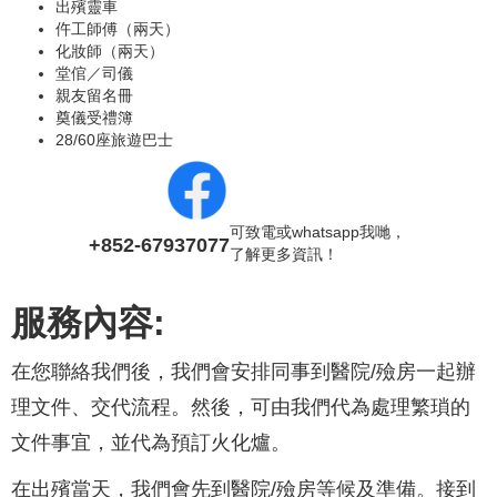
出殯靈車
仵工師傅（兩天）
化妝師（兩天）
堂倌／司儀
親友留名冊
奠儀受禮簿
28/60座旅遊巴士
可致電或whatsapp我哋，
+852-67937077
了解更多資訊！
服務內容:
在您聯絡我們後，我們會安排同事到醫院/殮房一起辦
理文件、交代流程。然後，可由我們代為處理繁瑣的
文件事宜，並代為預訂火化爐。
在出殯當天，我們會先到醫院/殮房等候及準備。接到