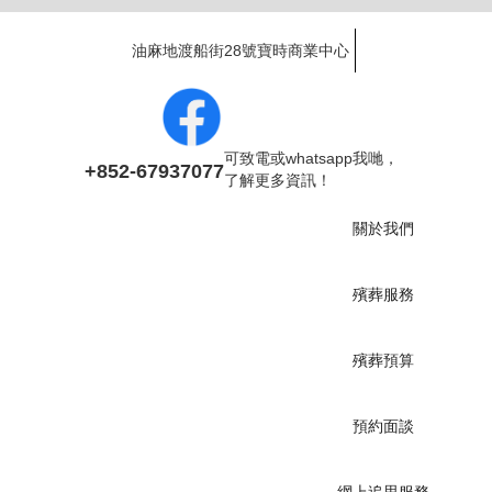
油麻地渡船街28號寶時商業中心
可致電或whatsapp我哋，
+852-67937077
了解更多資訊！
關於我們
殯葬服務
殯葬預算
預約面談