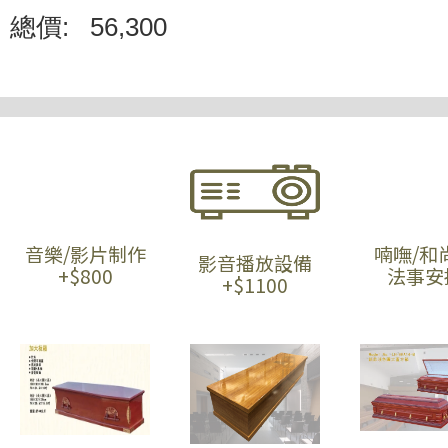
總價:
56,300
音樂/影片制作
喃嘸/和
影音播放設備
+$800
法事安
+$1100