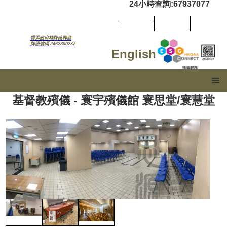
24小時查詢:67937077
香港政府持牌殮葬商
牌照號碼:2462800237
English
基督教殯儀 - 寰宇殯儀館 寰思堂/寰慧堂