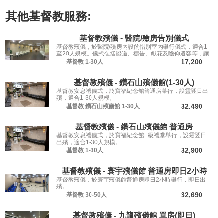
其他
基督教
服務:
基督教殯儀 - 醫院/殮房告別儀式
基督教殯儀，於醫院/殮房內設的惜別室內舉行儀式，適合1
至20人規模。儀式包括證道、禱告、獻花及瞻仰遺容等，讓
親友從容道別。
17,200
基督教
1-30人
基督教殯儀 - 鑽石山殯儀館(1-30人)
基督教安息禮儀式，於寶福紀念館普通房舉行，設靈翌日出
殯，適合1-30人規模。
32,490
基督教
鑽石山殯儀館
1-30人
基督教殯儀 - 鑽石山殯儀館 普通房
基督教安息禮儀式，於寶福紀念館E級禮堂舉行，設靈翌日
出殯，適合1-30人規模。
32,900
基督教
1-30人
基督教殯儀 - 寰宇殯儀館 普通房即日2小時
基督教殯儀，於寰宇殯儀館普通房即日2小時舉行，即日出
殯。
32,690
基督教
30-50人
基督教殯儀 - 九龍殯儀館 單房(即日)