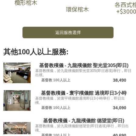
欖形棺木
各西式
環保棺木
+$300
返回服務選擇
其他
100人以上
服務:
基督教殯儀 - 九龍殯儀館 聖光堂305(即日)
基督教殯儀，於九龍殯儀館聖光堂305(即日過境)舉行，即日
出殯。
38,490
基督教
100人以上
基督教殯儀 - 寰宇殯儀館 過境即日3小時
基督教殯儀，於寰宇殯儀館過境即日3小時舉行，即日出
殯。
34,090
基督教
100人以上
基督教殯儀 - 九龍殯儀館 德望堂(即日)
基督教殯儀，於九龍殯儀館德望堂(即日過境)舉行，即日出
殯。
40,690
基督教
100人以上