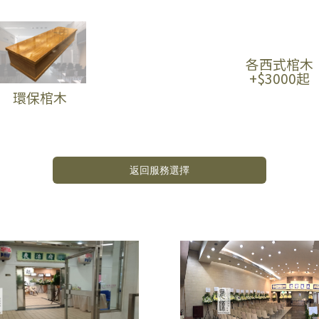
各西式棺木
+$3000起
環保棺木
返回服務選擇