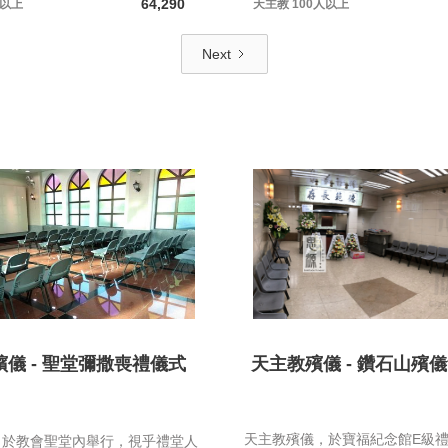
64,290
人以上
天主教
100人以上
Next
儀 - 聖堂彌撒喪禮儀式
天主教殯儀 - 鑽石山殯儀
天主教殯儀，於寶福紀念館E級
，於教會聖堂內舉行，視乎禮堂人