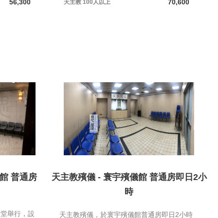
56,300
70,600
天主教
100人以上
館 普通房
天主教殯儀 - 寰宇殯儀館 普通房即日2小
時
禮堂舉行，設
天主教殯儀，於寰宇殯儀館普通房即日2小時