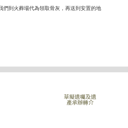
我們到火葬場代為領取骨灰，再送到安置的地
草擬遺囑及遺
產承辦轉介