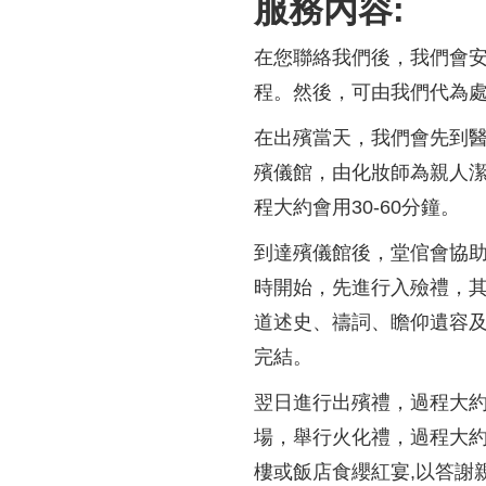
服務內容:
在您聯絡我們後，我們會安
程。然後，可由我們代為
在出殯當天，我們會先到醫
殯儀館，由化妝師為親人
程大約會用30-60分鐘。
到達殯儀館後，堂倌會協助
時開始，先進行入殮禮，
道述史、禱詞、瞻仰遺容及
完結。
翌日進行出殯禮，過程大約
場，舉行火化禮，過程大約
樓或飯店食纓紅宴,以答謝