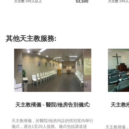
53,500
天主教
100人以上
天主教
100
其他
天主教
服務:
天主教殯儀 - 醫院/殮房告別儀式:
天主教殯
天主教殯儀，於醫院/殮房內設的惜別室內舉行
儀式，適合1至20人規模。儀式包括講道述
天主教殯儀