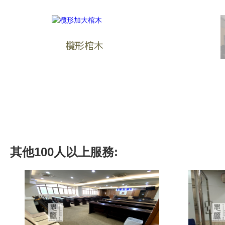
欖形棺木
其他
100人以上
服務: