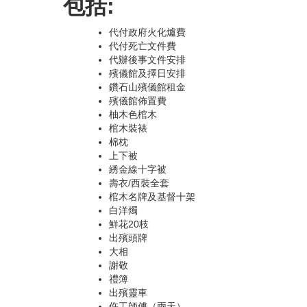
包括:
代付政府火化爐費
代付死亡文件費
代辦後事文件安排
殯儀館及擇日安排
鑽石山殯儀館租金
殯儀館佈置費
柚木色棺木
棺木裝裱
棉枕
上下被
綉金線十字被
壽衣/西裝全套
棺木名牌及基督十架
白洋燭
鮮花20枝
出殯頭牌
大相
謝敬
禮簿
出殯靈車
仵工師傅（兩天）