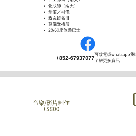
化妝師（兩天）
堂倌／司儀
親友留名冊
奠儀受禮簿
28/60座旅遊巴士
可致電或whatsapp
+852-67937077
了解更多資訊！
音樂/影片制作
+$800