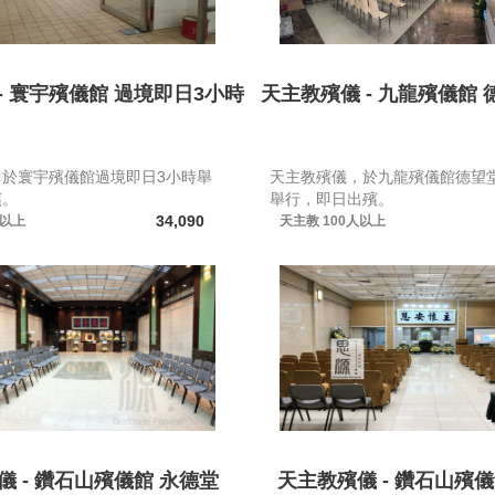
- 寰宇殯儀館 過境即日3小時
天主教殯儀 - 九龍殯儀館 
，於寰宇殯儀館過境即日3小時舉
天主教殯儀，於九龍殯儀館德望堂
殯。
舉行，即日出殯。
34,090
人以上
天主教
100人以上
儀 - 鑽石山殯儀館 永德堂
天主教殯儀 - 鑽石山殯儀