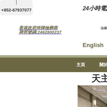
24小時電話
+852-67937077
香港政府持牌殮葬商
油麻
牌照號碼:2462800237
English
主頁
關
天主