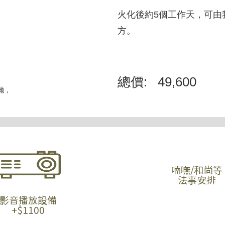
火化後約5個工作天，可由
方。
總價:
49,600
我哋，
喃嘸/和尚等
法事安排
影音播放設備
+$1100