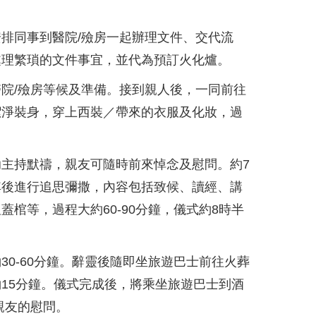
排同事到醫院/殮房一起辦理文件、交代流
處理繁瑣的文件事宜，並代為預訂火化爐。
院/殮房等候及準備。接到親人後，一同前往
潔淨裝身，穿上西裝／帶來的衣服及化妝，過
主持默禱，親友可隨時前來悼念及慰問。約7
其後進行追思彌撒，內容包括致候、讀經、講
蓋棺等，過程大約60-90分鐘，儀式約8時半
30-60分鐘。辭靈後隨即坐旅遊巴士前往火葬
15分鐘。儀式完成後，將乘坐旅遊巴士到酒
親友的慰問。