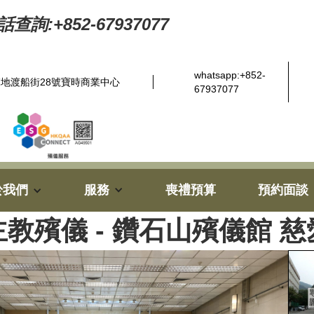
查詢:+852-67937077
whatsapp:+852-
地渡船街28號寶時商業中心
67937077
於我們
服務
喪禮預算
預約面談
教殯儀 - 鑽石山殯儀館 