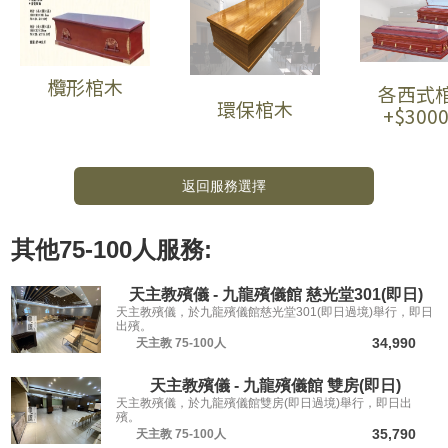
欖形棺木
各西式
環保棺木
+$300
返回服務選擇
其他
75-100人
服務:
天主教殯儀 - 九龍殯儀館 慈光堂301(即日)
天主教殯儀，於九龍殯儀館慈光堂301(即日過境)舉行，即日
出殯。
34,990
天主教
75-100人
天主教殯儀 - 九龍殯儀館 雙房(即日)
天主教殯儀，於九龍殯儀館雙房(即日過境)舉行，即日出
殯。
35,790
天主教
75-100人