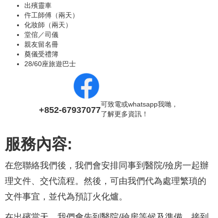
出殯靈車
仵工師傅（兩天）
化妝師（兩天）
堂倌／司儀
親友留名冊
奠儀受禮簿
28/60座旅遊巴士
可致電或whatsapp我哋，
+852-67937077
了解更多資訊！
服務內容:
在您聯絡我們後，我們會安排同事到醫院/殮房一起辦
理文件、交代流程。然後，可由我們代為處理繁瑣的
文件事宜，並代為預訂火化爐。
在出殯當天，我們會先到醫院/殮房等候及準備。接到