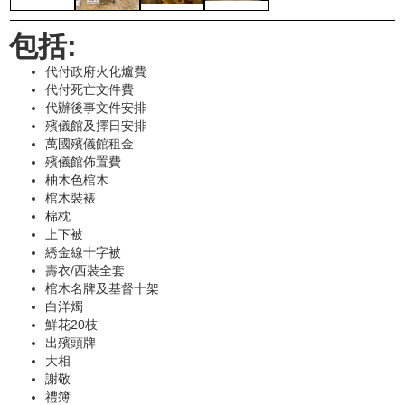
包括:
代付政府火化爐費
代付死亡文件費
代辦後事文件安排
殯儀館及擇日安排
萬國殯儀館租金
殯儀館佈置費
柚木色棺木
棺木裝裱
棉枕
上下被
綉金線十字被
壽衣/西裝全套
棺木名牌及基督十架
白洋燭
鮮花20枝
出殯頭牌
大相
謝敬
禮簿