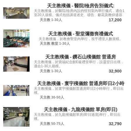
天主教殯儀 - 醫院/殮房告別儀式:
天主教殯儀，於醫院/殮房內設的惜別室內舉行儀式，適合1
至20人規模。儀式包括講道述史、禱告、獻花及瞻仰遺容
等，讓親友從容道別。
17,200
天主教
1-30人
天主教殯儀 - 聖堂彌撒喪禮儀式
天主教殯儀，於教會聖堂內舉行，視乎禮堂人數規模。
天主教
教堂
1-30人
天主教殯儀 - 鑽石山殯儀館 普通房
天主教殯儀，於寶福紀念館E級禮堂舉行，設靈翌日出殯，
適合1-30人規模。
32,900
天主教
1-30人
天主教殯儀 - 寰宇殯儀館 普通房即日2小時
天主教殯儀，於寰宇殯儀館普通房即日2小時舉行，即日出
殯。
天主教
30-50人
天主教殯儀 - 九龍殯儀館 單房(即日)
天主教殯儀，於九龍殯儀館單房(即日過境)舉行，即日出
殯。
32,790
天主教
50-75人