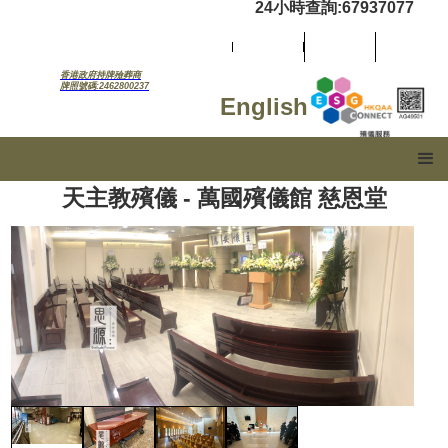
24小時查詢:67937077
香港政府持牌殮葬商
牌照號碼:2462800237
English
天主教殯儀 - 萬國殯儀館 慈恩堂