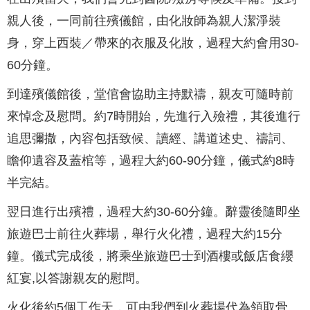
親人後，一同前往殯儀館，由化妝師為親人潔淨裝
身，穿上西裝／帶來的衣服及化妝，過程大約會用30-
60分鐘。
到達殯儀館後，堂倌會協助主持默禱，親友可隨時前
來悼念及慰問。約7時開始，先進行入殮禮，其後進行
追思彌撒，內容包括致候、讀經、講道述史、禱詞、
瞻仰遺容及蓋棺等，過程大約60-90分鐘，儀式約8時
半完結。
翌日進行出殯禮，過程大約30-60分鐘。辭靈後隨即坐
旅遊巴士前往火葬場，舉行火化禮，過程大約15分
鐘。儀式完成後，將乘坐旅遊巴士到酒樓或飯店食纓
紅宴,以答謝親友的慰問。
火化後約5個工作天，可由我們到火葬場代為領取骨