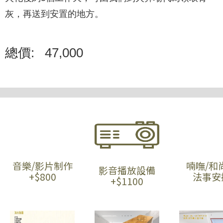
灰，再送到安置的地方。
總價:
47,000
音樂/影片制作
喃嘸/和
影音播放設備
+$800
法事安
+$1100