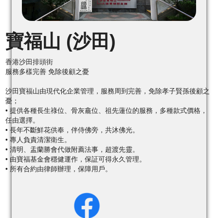
寶福山 (沙田)
香港沙田排頭街
服務多樣完善 免除後顧之憂
沙田寶福山由現代化企業管理，服務周到完善，免除孝子賢孫後顧之
憂；
• 提供各種長生祿位、骨灰龕位、祖先蓮位的服務，多種款式價格，
任由選擇。
• 長年不斷鮮花供奉，伴侍佛旁，共沐佛光。
• 專人負責清潔衛生。
• 清明、盂蘭勝會代做附薦法事，超渡先靈。
• 由寶福基金會穩健運作，保証可得永久管理。
• 所有合約由律師辦理，保障用戶。