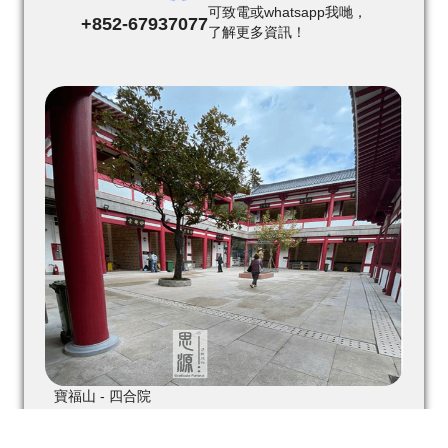
可致電或whatsapp我哋，
+852-67937077
了解更多資訊！
寶福山 - 四合院
共有18個堂(妙真、妙思、妙諦、妙雅、妙慧、妙奇、
妙寶、妙廣、妙如、妙聖、妙慈、妙趣、妙喜、妙輪、