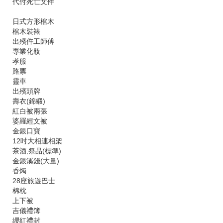
代付死亡文件
日式方形棺木
棺木裝裱
出殯仵工師傅
專業化妝
孝服
路票
靈車
出殯頭牌
壽衣(錦緞)
紅白被兩張
婆羅經文被
金銀口寶
12吋大相連相架
茶酒,祭品(標準)
金銀溪錢(大量)
香燭
28座旅遊巴士
棉枕
上下被
吉儀禮簿
纓紅禮封