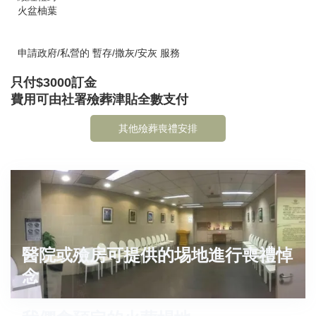
火盆柚葉
申請政府/私營的 暫存/撒灰/安灰 服務
只付$3000訂金
費用可由社署殮葬津貼全數支付
其他殮葬喪禮安排
醫院或殮房可提供的埸地進行喪禮悼
念