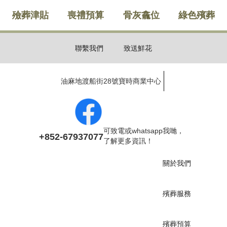
殮葬津貼
喪禮預算
骨灰龕位
綠色殯葬
聯繫我們
致送鮮花
油麻地渡船街28號寶時商業中心
可致電或whatsapp我哋，
+852-67937077
了解更多資訊！
關於我們
殯葬服務
殯葬預算