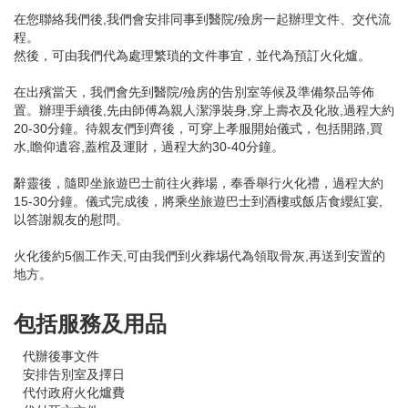
在您聯絡我們後,我們會安排同事到醫院/殮房一起辦理文件、交代流
程。
然後，可由我們代為處理繁瑣的文件事宜，並代為預訂火化爐。
在出殯當天，我們會先到醫院/殮房的告別室等候及準備祭品等佈
置。辦理手續後,先由師傅為親人潔淨裝身,穿上壽衣及化妝,過程大約
20-30分鐘。待親友們到齊後，可穿上孝服開始儀式，包括開路,買
水,瞻仰遺容,蓋棺及運財，過程大約30-40分鐘。
辭靈後，隨即坐旅遊巴士前往火葬場，奉香舉行火化禮，過程大約
15-30分鐘。儀式完成後，將乘坐旅遊巴士到酒樓或飯店食纓紅宴,
以答謝親友的慰問。
火化後約5個工作天,可由我們到火葬埸代為領取骨灰,再送到安置的
地方。
包括服務及用品
代辦後事文件
安排告別室及擇日
代付政府火化爐費