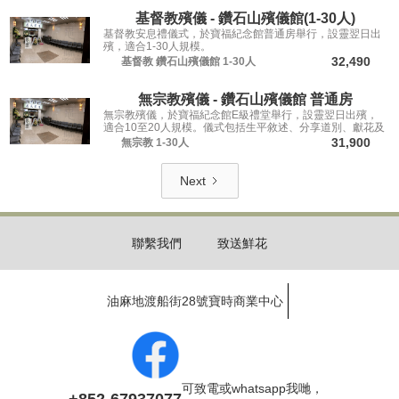
基督教殯儀 - 鑽石山殯儀館(1-30人)
基督教安息禮儀式，於寶福紀念館普通房舉行，設靈翌日出
殯，適合1-30人規模。
32,490
基督教
鑽石山殯儀館
1-30人
無宗教殯儀 - 鑽石山殯儀館 普通房
無宗教殯儀，於寶福紀念館E級禮堂舉行，設靈翌日出殯，
適合10至20人規模。儀式包括生平敘述、分享道別、獻花及
瞻仰遺容，讓親友從容道別。
31,900
無宗教
1-30人
Next
聯繫我們
致送鮮花
油麻地渡船街28號寶時商業中心
可致電或whatsapp我哋，
+852-67937077