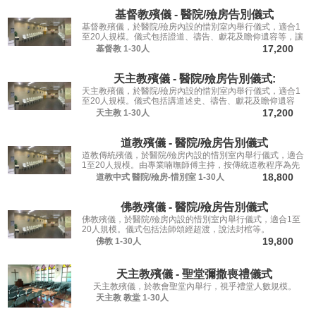
基督教殯儀 - 醫院/殮房告別儀式
基督教殯儀，於醫院/殮房內設的惜別室內舉行儀式，適合1
至20人規模。儀式包括證道、禱告、獻花及瞻仰遺容等，讓
親友從容道別。
17,200
基督教
1-30人
天主教殯儀 - 醫院/殮房告別儀式:
天主教殯儀，於醫院/殮房內設的惜別室內舉行儀式，適合1
至20人規模。儀式包括講道述史、禱告、獻花及瞻仰遺容
等，讓親友從容道別。
17,200
天主教
1-30人
道教殯儀 - 醫院/殮房告別儀式
道教傳統殯儀，於醫院/殮房內設的惜別室內舉行儀式，適合
1至20人規模。由專業喃嘸師傅主持，按傳統道教程序為先
人送行。
18,800
道教中式
醫院/殮房-惜別室
1-30人
佛教殯儀 - 醫院/殮房告別儀式
佛教殯儀，於醫院/殮房內設的惜別室內舉行儀式，適合1至
20人規模。儀式包括法師頌經超渡，說法封棺等。
19,800
佛教
1-30人
天主教殯儀 - 聖堂彌撒喪禮儀式
天主教殯儀，於教會聖堂內舉行，視乎禮堂人數規模。
天主教
教堂
1-30人