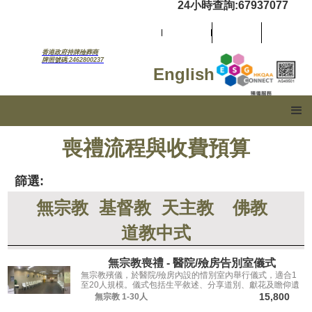
24小時查詢:67937077
香港政府持牌殮葬商
牌照號碼:2462800237
English
喪禮流程與收費預算
篩選:
無宗教
基督教
天主教
佛教
道教中式
無宗教喪禮 - 醫院/殮房告別室儀式
無宗教殯儀，於醫院/殮房內設的惜別室內舉行儀式，適合1
至20人規模。儀式包括生平敘述、分享道別、獻花及瞻仰遺
容，讓親友從容道別。
15,800
無宗教
1-30人