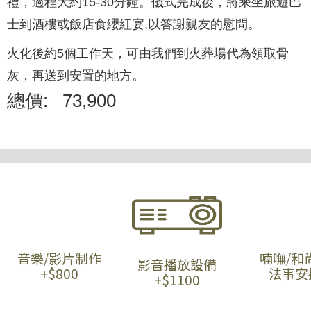
禮，過程大約15-30分鐘。儀式完成後，將乘坐旅遊巴
士到酒樓或飯店食纓紅宴,以答謝親友的慰問。
火化後約5個工作天，可由我們到火葬場代為領取骨
灰，再送到安置的地方。
總價:
73,900
音樂/影片制作
喃嘸/和
影音播放設備
+$800
法事安
+$1100