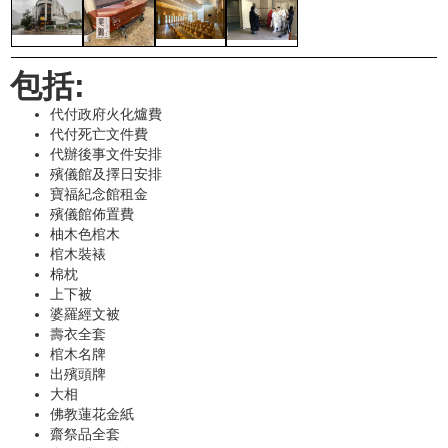
包括:
代付政府火化爐費
代付死亡文件費
代辦後事文件安排
殯儀館及擇日安排
寶福紀念館租金
殯儀館佈置費
柚木色棺木
棺木裝裱
棉枕
上下被
婆羅經文被
壽衣全套
棺木名牌
出殯頭牌
大相
佛教蓮花金紙
齋祭品全套