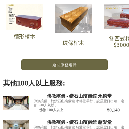
欖形棺木
各西式
環保棺木
+$300
返回服務選擇
其他
100人以上
服務:
佛教殯儀 - 鑽石山殯儀館 永德堂
佛教殯儀，於鑽石山殯儀館 永德堂舉行，設靈翌日出殯，適
合1-30人規模。
50,140
佛教
100人以上
佛教殯儀 - 鑽石山殯儀館 慈愛堂
佛教殯儀，於鑽石山殯儀館 慈愛堂舉行，設靈翌日出殯，適