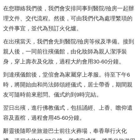
在您聯絡我們後，我們會安排同事到醫院/殮房一起辦
理文件、交代流程。然後，可由我們代為處理繁瑣的
文件事宜，並代為預訂火化爐。
在出殯當天，我們會先到醫院/殮房等候及準備。接到
親人後，一同前往殯儀館，由化妝師為親人潔淨裝
身，穿上壽衣及化妝，過程大約會用30-60分鐘。
到達殯儀館後，堂倌會為家屬穿上孝服。待至下午6
時，將開始由和尚法師頌經儀式，居士帶香，期間親
友可隨時前來慰問。儀式約到9時完結。
翌日出殯，進行佛教儀式，包括誦經、上香、瞻仰遺
容及蓋棺，過程會用45-60分鐘。
辭靈後隨即坐旅遊巴士前往火葬場，奉香舉行火化