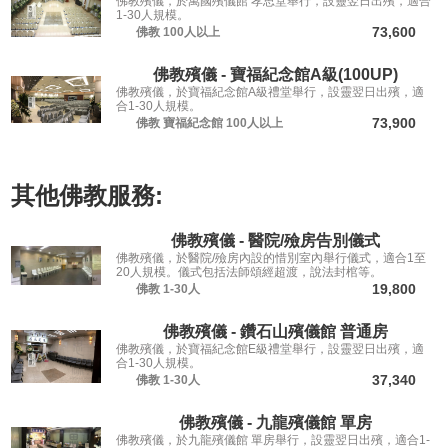
佛教殯儀，於萬國殯儀館 孝思堂舉行，設靈翌日出殯，適合
1-30人規模。
73,600
佛教
100人以上
佛教殯儀 - 寶福紀念館A級(100UP)
佛教殯儀，於寶福紀念館A級禮堂舉行，設靈翌日出殯，適
合1-30人規模。
73,900
佛教
寶福紀念館
100人以上
其他
佛教
服務:
佛教殯儀 - 醫院/殮房告別儀式
佛教殯儀，於醫院/殮房內設的惜別室內舉行儀式，適合1至
20人規模。儀式包括法師頌經超渡，說法封棺等。
19,800
佛教
1-30人
佛教殯儀 - 鑽石山殯儀館 普通房
佛教殯儀，於寶福紀念館E級禮堂舉行，設靈翌日出殯，適
合1-30人規模。
37,340
佛教
1-30人
佛教殯儀 - 九龍殯儀館 單房
佛教殯儀，於九龍殯儀館 單房舉行，設靈翌日出殯，適合1-