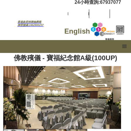
24小時查詢:67937077
香港政府持牌殮葬商
牌照號碼:2462800237
English
佛教殯儀 - 寶福紀念館A級(100UP)