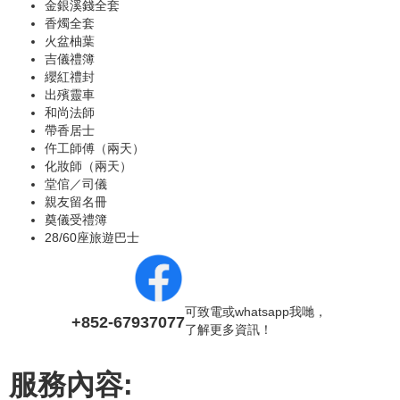
金銀溪錢全套
香燭全套
火盆柚葉
吉儀禮簿
纓紅禮封
出殯靈車
和尚法師
‍帶香居士
仵工師傅（兩天）
化妝師（兩天）
堂倌／司儀
親友留名冊
奠儀受禮簿
28/60座旅遊巴士
可致電或whatsapp我哋，
+852-67937077
了解更多資訊！
服務內容: