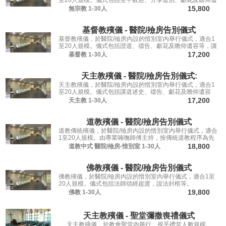
至20人規模。儀式包括生平敘述、分享道別、獻花及瞻仰遺
容，讓親友從容道別。
15,800
無宗教
1-30人
基督教殯儀 - 醫院/殮房告別儀式
基督教殯儀，於醫院/殮房內設的惜別室內舉行儀式，適合1
至20人規模。儀式包括證道、禱告、獻花及瞻仰遺容等，讓
親友從容道別。
17,200
基督教
1-30人
天主教殯儀 - 醫院/殮房告別儀式:
天主教殯儀，於醫院/殮房內設的惜別室內舉行儀式，適合1
至20人規模。儀式包括講道述史、禱告、獻花及瞻仰遺容
等，讓親友從容道別。
17,200
天主教
1-30人
道教殯儀 - 醫院/殮房告別儀式
道教傳統殯儀，於醫院/殮房內設的惜別室內舉行儀式，適合
1至20人規模。由專業喃嘸師傅主持，按傳統道教程序為先
人送行。
18,800
道教中式
醫院/殮房-惜別室
1-30人
佛教殯儀 - 醫院/殮房告別儀式
佛教殯儀，於醫院/殮房內設的惜別室內舉行儀式，適合1至
20人規模。儀式包括法師頌經超渡，說法封棺等。
19,800
佛教
1-30人
天主教殯儀 - 聖堂彌撒喪禮儀式
天主教殯儀，於教會聖堂內舉行，視乎禮堂人數規模。