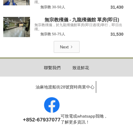
殯。
31,430
無宗教
30-50人
無宗教殯儀 - 九龍殯儀館 單房(即日)
無宗教殯儀，於九龍殯儀館單房(即日過境)舉行，即日出
殯。
31,530
無宗教
50-75人
Next
聯繫我們
致送鮮花
油麻地渡船街28號寶時商業中心
可致電或whatsapp我哋，
+852-67937077
了解更多資訊！