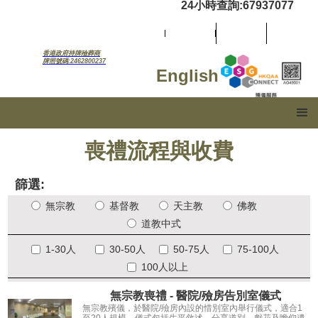
24小時查詢:67937077
香港政府持牌殮葬商
牌照號碼:2462800237
English
喪禮流程與收費
篩選:
無宗教
基督教
天主教
佛教
道教中式
1-30人
30-50人
50-75人
75-100人
100人以上
無宗教喪禮 - 醫院/殮房告別室儀式
無宗教殯儀，於醫院/殮房內設的惜別室內舉行儀式，適合1