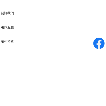
關於我們
殯葬服務
殯葬預算
+852-67937077
預約面談
網上追思服務
聯繫我們