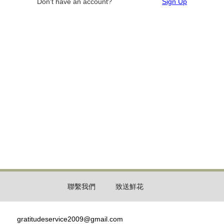
Don't have an account?
Sign Up
聯繫我們
致送鮮花
gratitudeservice2009@gmail.com