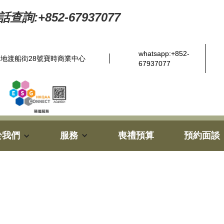
查詢:+852-67937077
whatsapp:+852-
地渡船街28號寶時商業中心
67937077
於我們
服務
喪禮預算
預約面談